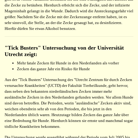
die Zecke zu betäuben. Hierdurch erbricht sich die Zecke, und der infizierte
Mageninhalt gelangt in die Wunde. Dadurch wird die Ansteckungsgefahr viel
größer. Nachdem Sie die Zecke mit der Zeckenzange entfernt haben, ist es
sehr sinnvoll, die Stelle, an der die Zecke gesaugt hat, zu desinfizieren.
Hierfür dürfen Sie etwas Alkohol benutzen.
"Tick Busters" Untersuchung von der Universität
Utrecht zeigt:
Mehr fatale Zecken für Hunde in den Niederlanden als vorher
Zecken das ganze Jahr ein Risiko für Hunde
Aus der "Tick Busters" Untersuchung des "Utrecht Zentrum für durch Zecken
verursachte Krankheiten" (UCTD) der Fakultät Tierheilkunde, geht hervor,
dass neben den bekannten niederländischen Zecken immer mehr
ausländische Zecken in den Niederlanden gefunden werden. Vor allem Hunde
sind davon betroffen. Die Perioden, worin "ausländische" Zecken aktiv sind,
weichen obendrein sehr ab von den Perioden, die bis jetzt in den
Niederlanden üblich waren. Heutzutage bilden Zecken das ganze Jahr über
eine Bedrohung für Hunde. Hierdurch können sie ernste und manchmal sogar
tödliche Krankheiten bekommen.
Die Untersuchung wurde ausgeführt während der Periode vom Juli 2005 bis