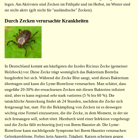
legen. Am Aktivsten sind Zecken im Frühjahr und im Herbst, im Winter sind
sie nicht aktiv (gilt nicht für "ausländische" Zecken).
Durch Zecken verursachte Krankheiten
In Deutschland kommt am häufigsten die Ixodes Ricinus Zecke (gemeiner
Holzbock) vor. Diese Zecke trägt womöglich das Bakterium Borrelia
burgdorferi bei sich. Während die Zecke Blut saugt, wird dieses Bakterium
übertragen und kann die Lyme-Borreliose verursachen. Man schätzt, dass
ungefähr 20-30% der erwachsenen Zecken mit diesen Bakterien infiziert
sind; aber es kann regional sehr stark variieren (5 % bis 60 %). Die
tatsächliche Ansteckung findet ab 24 Stunden, nachdem die Zecke sich
festgesaugt hat, statt. Für die Bekämpfung von Zecken ist es deswegen
wichtig eine Formel einzusetzen, die die Zecke, in dem Moment, in der sie
sich festsaugen will, sofort tötet. Hierdurch wird einer Infektion vorgebeugt
und die Zecke fällt rechtzeitig (tot) von Ihrem Haustier ab. Die Lyme-
Borreliose kann nachfolgende Symptome bei Ihrem Haustier verursachen:
Gelenkprobleme, Fieber, kein Appetit, Trägheit. Katzen scheinen gegen