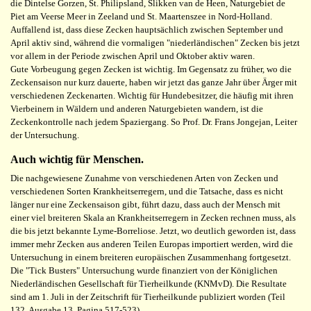
die Dintelse Gorzen, St. Philipsland, Slikken van de Heen, Naturgebiet de
Piet am Veerse Meer in Zeeland und St. Maartenszee in Nord-Holland.
Auffallend ist, dass diese Zecken hauptsächlich zwischen September und
April aktiv sind, während die vormaligen "niederländischen" Zecken bis jetzt
vor allem in der Periode zwischen April und Oktober aktiv waren.
Gute Vorbeugung gegen Zecken ist wichtig. Im Gegensatz zu früher, wo die
Zeckensaison nur kurz dauerte, haben wir jetzt das ganze Jahr über Ärger mit
verschiedenen Zeckenarten. Wichtig für Hundebesitzer, die häufig mit ihren
Vierbeinern in Wäldern und anderen Naturgebieten wandern, ist die
Zeckenkontrolle nach jedem Spaziergang. So Prof. Dr. Frans Jongejan, Leiter
der Untersuchung.
Auch wichtig für Menschen.
Die nachgewiesene Zunahme von verschiedenen Arten von Zecken und
verschiedenen Sorten Krankheitserregern, und die Tatsache, dass es nicht
länger nur eine Zeckensaison gibt, führt dazu, dass auch der Mensch mit
einer viel breiteren Skala an Krankheitserregern in Zecken rechnen muss, als
die bis jetzt bekannte Lyme-Borreliose. Jetzt, wo deutlich geworden ist, dass
immer mehr Zecken aus anderen Teilen Europas importiert werden, wird die
Untersuchung in einem breiteren europäischen Zusammenhang fortgesetzt.
Die "Tick Busters" Untersuchung wurde finanziert von der Königlichen
Niederländischen Gesellschaft für Tierheilkunde (KNMvD). Die Resultate
sind am 1. Juli in der Zeitschrift für Tierheilkunde publiziert worden (Teil
132, Ausgabe 13, Pagina 517-523).