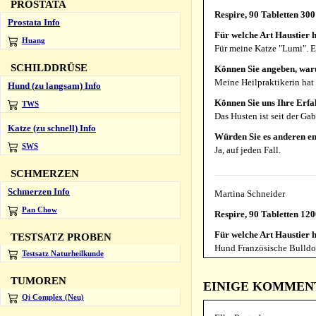
PROSTATA
Respire, 90 Tabletten 30
Prostata Info
Für welche Art Haustier h
Huang
Für meine Katze "Lumi". Ei
SCHILDDRÜSE
Können Sie angeben, war
Meine Heilpraktikerin hat
Hund (zu langsam) Info
Können Sie uns Ihre Erfa
TWS
Das Husten ist seit der Ga
Katze (zu schnell) Info
Würden Sie es anderen e
SWS
Ja, auf jeden Fall.
SCHMERZEN
Schmerzen Info
Martina Schneider
Pan Chow
Respire, 90 Tabletten 12
Für welche Art Haustier h
TESTSATZ PROBEN
Hund Französische Bulldo
Testsatz Naturheilkunde
Können Sie angeben, war
TUMOREN
Er kam aus dem Tierschut
EINIGE KOMMENTA
Qi Complex (Neu)
Können Sie uns Ihre Erfa
Ich gebe es nun dauerhaft