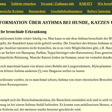
tung
Tablette eingeben
Versand / Zahlungs info
RABATT
Wie bestel
inesische Kräuter
Datenschutz
Geschäftsbedingungen
Robert Smiesing
ORMATION ÜBER ASTHMA BEI HUNDE, KATZEN 
sche bronchiale Erkrankung
) kommt leider relativ häufig vor. Man kann es mit dem Asthma bronchiale der Me
t); die Krankheit kann nicht geheilt werden. Die Ursachen des felinen Asthmas sin
ergie-Auslöser meistens nicht feststellen, da es zu viele Möglichkeiten gibt, z.B. H
h an Sachen wie Haarspray, Parfüm, Teppichreiniger oder Katzenstreu). Eine genetis
e körperliche Belastung. Manche Katzen leiden im Sommer, wenn sie vermehrt drauße
sich manchmal kaum von denen eines Befalls mit Lungenwürmern, Mykoplasmen (B
em felinen Asthma auskennt (!), eine Diagnose stellen zu lassen.
schlossen wurden, ist es manchmal schwer, Asthma von einer chronischen Bronchit
eiteren Konsequenzen.
rampft sich die Bronchialmuskulatur, die Bronchien entzünden sich und es wird viel
tmung ist bei einem Asthma-Anfall behindert. Es kommt zum anfallsweisen Husten, 
n Schleim auf, der meistens wieder herunter geschluckt wird.