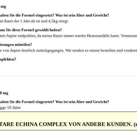
0 mg
aben Sie die Formel eingesetzt? Was ist sein Alter und Gewicht?
n Kater der 1 Jahr alt ist und 4,5kg wiegt.
um Sie diese Formel gewählt haben?
 mir Aspire emfpohlen, da meine Katze immer wieder Hustenanfälle hatte. Vermutu
hrungen mitteilen?
be von Aspire deutlich zurückgegangen. Wir werden es erneut bestellen und verabre
mpfehlen?
00 mg
aben Sie die Formel eingesetzt? Was ist sein Alter und Gewicht?
gge 10 Jahre
um Sie diese Formel gewählt haben?
z, wurde dann operiert und hat immer noch Atemprobleme
RE ECHINA COMPLEX VON ANDERE KUNDEN. (nach 
hrungen mitteilen?
 und es ist wesentlich besser geworden bzw kaum wahrnehmbar