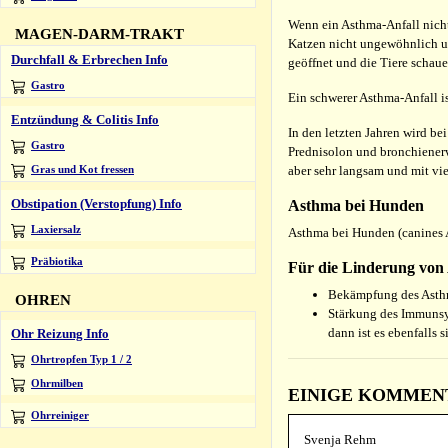
Wenn ein Asthma-Anfall nicht 
MAGEN-DARM-TRAKT
Katzen nicht ungewöhnlich u
Durchfall & Erbrechen Info
geöffnet und die Tiere schau
Gastro
Ein schwerer Asthma-Anfall ist
Entzündung & Colitis Info
In den letzten Jahren wird be
Gastro
Prednisolon und bronchienerw
aber sehr langsam und mit vie
Gras und Kot fressen
Obstipation (Verstopfung) Info
Asthma bei Hunden
Laxiersalz
Asthma bei Hunden (canines A
Präbiotika
Für die Linderung von 
Bekämpfung des Asth
OHREN
Stärkung des Immunsys
dann ist es ebenfalls
Ohr Reizung Info
Ohrtropfen Typ 1 / 2
Ohrmilben
EINIGE KOMMENTA
Ohrreiniger
Svenja Rehm