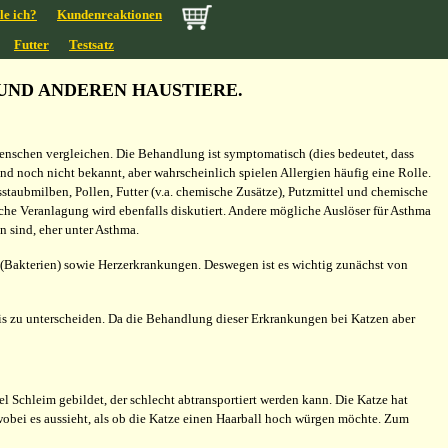
le ich?
Kundenreaktionen
Futter
Testsatz
UND ANDEREN HAUSTIERE.
nschen vergleichen. Die Behandlung ist symptomatisch (dies bedeutet, dass
d noch nicht bekannt, aber wahrscheinlich spielen Allergien häufig eine Rolle.
ausstaubmilben, Pollen, Futter (v.a. chemische Zusätze), Putzmittel und chemische
che Veranlagung wird ebenfalls diskutiert. Andere mögliche Auslöser für Asthma
n sind, eher unter Asthma.
akterien) sowie Herzerkrankungen. Deswegen ist es wichtig zunächst von
is zu unterscheiden. Da die Behandlung dieser Erkrankungen bei Katzen aber
 Schleim gebildet, der schlecht abtransportiert werden kann. Die Katze hat
wobei es aussieht, als ob die Katze einen Haarball hoch würgen möchte. Zum