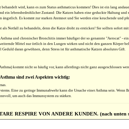
behandelt wird, kann es zum Status asthmaticus kommen! Dies ist ein lang andauern
nd ein lebensbedrohlicher Zustand: Die Katzen haben eine geduckte Haltung und s
en ängstlich. Es kommt zur starken Atemnot und Sie werden eine keuchende und p
 als Notfall zu behandeln, denn die Katze droht zu ersticken! Sie sollten sofort mit 
i Asthma und chronischer Bronchitis immer häufiger der so genannte "Aerocat" - ein 
eiternde Mittel nur örtlich in den Lungen wirken und nicht den ganzen Körper bela
l Geduld daran gewöhnen, denn Stress ist für asthmatische Katzen absolutes Gift.
sthma) kommt nicht so häufig vor, kann allerdings nicht ganz ausgeschlossen wer
Asthma sind zwei Aspekten wichtig:
mas.
tems. Eine zu geringe Immunabwehr kann die Ursache einer Asthma sein. Wenn Ihr 
 sinnvoll, um auch das Immunsystem zu stärken.
RE RESPIRE VON ANDERE KUNDEN. (nach unten sc