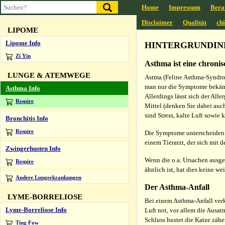
Home
Impressum
Bera
Bai Fen
Disclaimer
Qualität
ch
LIPOME
Lipome Info
HINTERGRUNDINF
Zi Yin
Asthma ist eine chroni
LUNGE & ATEMWEGE
Astma (Feline Asthma-Syndrom
man nur die Symptome bekämpf
Asthma Info
Allerdings lässt sich der All
Respire
Mittel (denken Sie dabei auc
sind Stress, kalte Luft sowi
Bronchitis Info
Respire
Die Symptome unterscheiden 
einem Tierarzt, der sich mit d
Zwingerhusten Info
Wenn die o.a. Ursachen ausge
Respire
ähnlich ist, hat dies keine w
Andere Lungerkrankungen
Der Asthma-Anfall
LYME-BORRELIOSE
Bei einem Asthma-Anfall verk
Lyme-Borreliose Info
Luft not, vor allem die Ausa
Schluss hustet die Katze zähe
Ting Fow