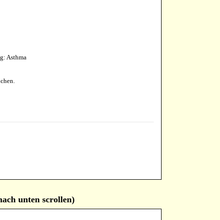
ng: Asthma
ichen.
unten scrollen)