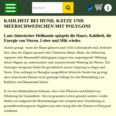
KAHLHEIT BEI HUND, KATZE UND
MEERSCHWEINCHEN MIT POLYGONI
Laut chinesischer Heilkunde spiegeln die Haare, Kahlheit, die
Energie von Nieren, Leber und Milz wieder.
Anders gesagt: wenn die Haare glänzen und voller Lebenskraft sind, bedeutet
dies, dass die Organe gesund sind. Glanzlose Haare, Haare, die frühzeitig
ergrauen oder Haarausfall dahingegen zeigen eine ungenügende Wirkung
dieser Organe an, insbesondere eine unzureichende Wirkung der Nieren. Ein
derartiges Symptom findet für gewöhnlich seinen Ursprung in Angst und
Stress. Eine unlängst in Shanghai ausgeführte klinische Studie hat gezeigt,
dass chinesische Kräuter recht günstige Erfolge bei der Behandlung von
Kahlheit und Haarausfall haben.
Es ist seit Jahrhunderten bekannt, dass viele Pflanzen und Kräuter zur
Erhaltung der Gesundheit / für ein gesundes Leben genutzt werden. Leider
dürfen wir aufgrund der Bestimmungen der europäischen Verordnung zu
gesundheitsbezogenen Angaben nur sehr wenig über die Kräuter in Polygoni
erwähnen.