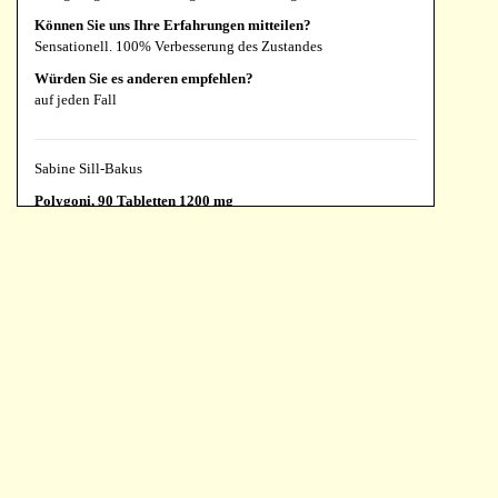
Können Sie uns Ihre Erfahrungen mitteilen?
Sensationell. 100% Verbesserung des Zustandes
Würden Sie es anderen empfehlen?
auf jeden Fall
Sabine Sill-Bakus
Polygoni, 90 Tabletten 1200 mg
Für welche Art Haustier haben Sie die Formel eingesetzt?
Was ist sein Alter und Gewicht?
Hund: Cocker Spaniel, 14 Jahre, 11,9 kg
Können Sie angeben, warum Sie diese Formel gewählt
haben?
Mein Hind hat massiven Haarausfall am Rücken
Können Sie uns Ihre Erfahrungen mitteilen?
Die Wirkung hat einige Zeit auf sich warten lassen. Jetzt ist
schon gut sichtbar, dass Haare nachgewachsen sind. Sogar mein
Tierarzt war erstaunt.
Würden Sie es anderen empfehlen?