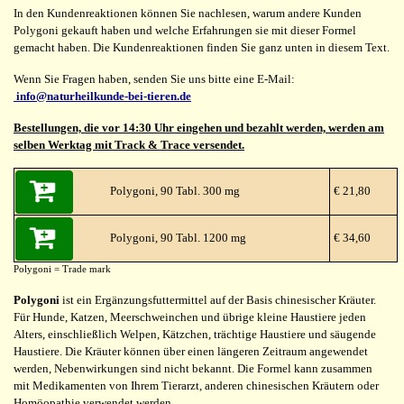
In den Kundenreaktionen können Sie nachlesen, warum andere Kunden
Polygoni gekauft haben und welche Erfahrungen sie mit dieser Formel
gemacht haben. Die Kundenreaktionen finden Sie ganz unten in diesem Text.
Wenn Sie Fragen haben, senden Sie uns bitte eine E-Mail:
info@naturheilkunde-bei-tieren.de
Bestellungen, die vor 14:30 Uhr eingehen und bezahlt werden, werden am
selben Werktag mit Track & Trace versendet.
Polygoni, 90 Tabl. 300 mg
€ 21,80
Polygoni, 90 Tabl. 1200 mg
€ 34,60
Polygoni = Trade mark
Polygoni
ist ein Ergänzungsfuttermittel auf der Basis chinesischer Kräuter.
Für Hunde, Katzen, Meerschweinchen und übrige kleine Haustiere jeden
Alters, einschließlich Welpen, Kätzchen, trächtige Haustiere und säugende
Haustiere. Die Kräuter können über einen längeren Zeitraum angewendet
werden, Nebenwirkungen sind nicht bekannt. Die Formel kann zusammen
mit Medikamenten von Ihrem Tierarzt, anderen chinesischen Kräutern oder
Homöopathie verwendet werden.