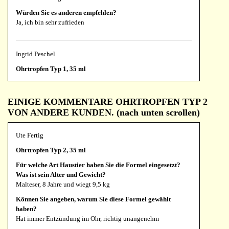
Würden Sie es anderen empfehlen?
Ja, ich bin sehr zufrieden
Ingrid Peschel
Ohrtropfen Typ 1, 35 ml
Für welche Art Haustier haben Sie die Formel eingesetzt?
Was ist sein Alter und Gewicht?
EINIGE KOMMENTARE OHRTROPFEN TYP 2
hündin, 14 jahre, 20 kg, bauchspeicheldrüsenentzündung,
VON ANDERE KUNDEN. (nach unten scrollen)
gastritis
Können Sie angeben, warum Sie diese Formel gewählt
Ute Fertig
haben?
ich habe ihr das schonmal vor jahren gegeben und es hat sehr
Ohrtropfen Typ 2, 35 ml
gut geholfen
Für welche Art Haustier haben Sie die Formel eingesetzt?
Können Sie uns Ihre Erfahrungen mitteilen?
Was ist sein Alter und Gewicht?
es dauert ein paar tage, bis man eine besserung merkt, mu ren
Malteser, 8 Jahre und wiegt 9,5 kg
tut ihr sehr gut bei ihrer bauchspeicheldrüsenentzündung, ich
Können Sie angeben, warum Sie diese Formel gewählt
gebe immer die ganze packung, auch dann, wenn es sich sehr
haben?
gebessert hat
Hat immer Entzündung im Ohr, richtig unangenehm
Würden Sie es anderen empfehlen?