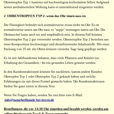
Ohrentropfen Typ 1 basieren auf hochwertigem kolloidalem Silber. Aufgrund
seiner antibakteriellen Wirkung kann es unterstützend eingesetzt werden.
2. OHRENTROPFEN TYP 2: wenn das Ohr innen nass ist.
Die Flüssigkeit befindet sich normalerweise etwas tiefer im Ohr. Es ist
normalerweise unten am Ohr nass, es "suppt" sozusagen unten am Ohr. Die
Ohrmuschel kann auch rot und empfindlich sein. In diesem Fall können
Ohrentropfen Typ 2 gut verwendet werden. Ohrentropfen Typ 2 bestehen aus
einer Komposition hochwertiger und desinfizierender Inhaltsstoffe. Mit einer
Packung von 35 ml. die Ohren können vierzehn Tage lang gepflegt werden.
Es ist seit Jahrhunderten bekannt, dass viele Pflanzen und Kräuter zur
Erhaltung der Gesundheit / für ein gesundes Leben genutzt werden.
In den Kundenreaktionen können Sie nachlesen, warum andere Kunden
Ohrtropfen Typ 1 oder Ohrtropfen Typ 2 gekauft haben und welche
Erfahrungen sie mit dieser Formel gemacht haben. Die Kundenreaktionen
finden Sie ganz unten in diesem Text.
Wenn Sie Fragen haben, senden Sie uns bitte eine E-Mail:
info@naturheilkunde-bei-tieren.de
Bestellungen, die vor 14:30 Uhr eingehen und bezahlt werden, werden am
selben Werktag mit Track & Trace versendet.