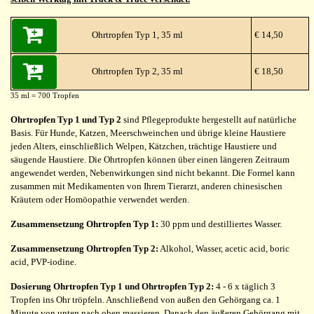
Ohrtropfen Typ 1, 35 ml
€ 14,50
Ohrtropfen Typ 2, 35 ml
€ 18,50
35 ml = 700 Tropfen
Ohrtropfen Typ 1 und Typ 2
sind Pflegeprodukte hergestellt auf natürliche
Basis. Für Hunde, Katzen, Meerschweinchen und übrige kleine Haustiere
jeden Alters, einschließlich Welpen, Kätzchen, trächtige Haustiere und
säugende Haustiere. Die Ohrtropfen können über einen längeren Zeitraum
angewendet werden, Nebenwirkungen sind nicht bekannt. Die Formel kann
zusammen mit Medikamenten von Ihrem Tierarzt, anderen chinesischen
Kräutern oder Homöopathie verwendet werden.
Zusammensetzung Ohrtropfen Typ 1:
30 ppm und destilliertes Wasser.
Zusammensetzung Ohrtropfen Typ 2:
Alkohol, Wasser, acetic acid, boric
acid, PVP-iodine.
Dosierung Ohrtropfen Typ 1 und Ohrtropfen Typ 2:
4 - 6 x täglich 3
Tropfen ins Ohr tröpfeln. Anschließend von außen den Gehörgang ca. 1
Minute von unten nach oben massieren. Danach den äußeren Gehörgang mit