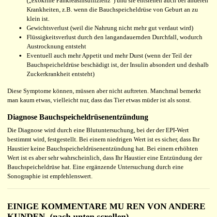
(„exokrine Pankreasinsuffizienz“) und sie entstehen auch bei anderen
Krankheiten, z.B. wenn die Bauchspeicheldrüse von Geburt an zu
klein ist.
Gewichtsverlust (weil die Nahrung nicht mehr gut verdaut wird)
Flüssigkeitsverlust durch den langandauernden Durchfall, wodurch
Austrocknung entsteht
Eventuell auch mehr Appetit und mehr Durst (wenn der Teil der
Bauchspeicheldrüse beschädigt ist, der Insulin absondert und deshalb
Zuckerkrankheit entsteht)
Diese Symptome können, müssen aber nicht auftreten. Manchmal bemerkt
man kaum etwas, vielleicht nur, dass das Tier etwas müder ist als sonst.
Diagnose Bauchspeicheldrüsenentzündung
Die Diagnose wird durch eine Blutuntersuchung, bei der der EPI-Wert
bestimmt wird, festgestellt. Bei einem niedrigen Wert ist es sicher, dass Ihr
Haustier keine Bauchspeicheldrüsenentzündung hat. Bei einem erhöhten
Wert ist es aber sehr wahrscheinlich, dass Ihr Haustier eine Entzündung der
Bauchspeicheldrüse hat. Eine ergänzende Untersuchung durch eine
Sonographie ist empfehlenswert.
EINIGE KOMMENTARE MU REN VON ANDERE
KUNDEN. (nach unten scrollen)