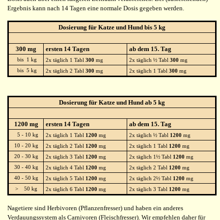
Ergebnis kann nach 14 Tagen eine normale Dosis gegeben werden.
Dosierung für Katze und Hund bis 5 kg
300 mg
ersten 14 Tagen
ab dem 15. Tag
bis 1 kg
2x täglich 1 Tabl
300
mg
2x täglich ½ Tabl
300
mg
bis 5 kg
2x täglich 2 Tabl
300
mg
2x täglich 1 Tabl
300
mg
Dosierung für Katze und Hund ab 5 kg
1200 mg
ersten 14 Tagen
ab dem 15. Tag
5 - 10 kg
2x täglich 1 Tabl
1200
mg
2x täglich ½ Tabl
1200
mg
10 - 20 kg
2x täglich 2 Tabl
1200
mg
2x täglich 1 Tabl
1200
mg
20 - 30 kg
2x täglich 3 Tabl
1200
mg
2x täglich 1½ Tabl
1200
mg
30 - 40 kg
2x täglich 4 Tabl
1200
mg
2x täglich 2 Tabl
1200
mg
40 - 50 kg
2x täglich 5 Tabl
1200
mg
2x täglich 2½ Tabl
1200
mg
> 50 kg
2x täglich 6 Tabl
1200
mg
2x täglich 3 Tabl
1200
mg
Nagetiere sind Herbivoren (Pflanzenfresser) und haben ein anderes
Verdauungssystem als Carnivoren (Fleischfresser). Wir empfehlen daher für