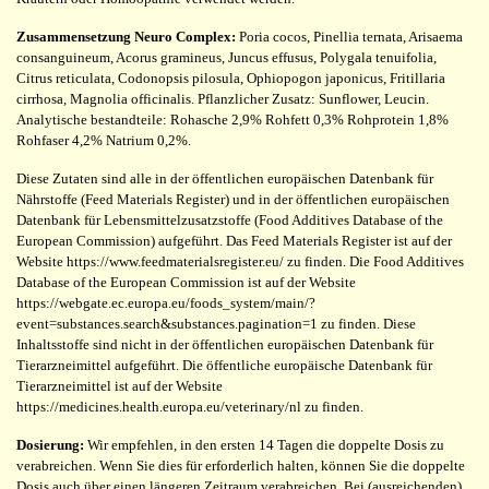
Zusammensetzung Neuro Complex:
Poria cocos, Pinellia ternata, Arisaema
consanguineum, Acorus gramineus, Juncus effusus, Polygala tenuifolia,
Citrus reticulata, Codonopsis pilosula, Ophiopogon japonicus, Fritillaria
cirrhosa, Magnolia officinalis. Pflanzlicher Zusatz: Sunflower, Leucin.
Analytische bestandteile: Rohasche 2,9% Rohfett 0,3% Rohprotein 1,8%
Rohfaser 4,2% Natrium 0,2%.
Diese Zutaten sind alle in der öffentlichen europäischen Datenbank für
Nährstoffe (Feed Materials Register) und in der öffentlichen europäischen
Datenbank für Lebensmittelzusatzstoffe (Food Additives Database of the
European Commission) aufgeführt. Das Feed Materials Register ist auf der
Website https://www.feedmaterialsregister.eu/ zu finden. Die Food Additives
Database of the European Commission ist auf der Website
https://webgate.ec.europa.eu/foods_system/main/?
event=substances.search&substances.pagination=1 zu finden. Diese
Inhaltsstoffe sind nicht in der öffentlichen europäischen Datenbank für
Tierarzneimittel aufgeführt. Die öffentliche europäische Datenbank für
Tierarzneimittel ist auf der Website
https://medicines.health.europa.eu/veterinary/nl zu finden.
Dosierung:
Wir empfehlen, in den ersten 14 Tagen die doppelte Dosis zu
verabreichen. Wenn Sie dies für erforderlich halten, können Sie die doppelte
Dosis auch über einen längeren Zeitraum verabreichen. Bei (ausreichenden)