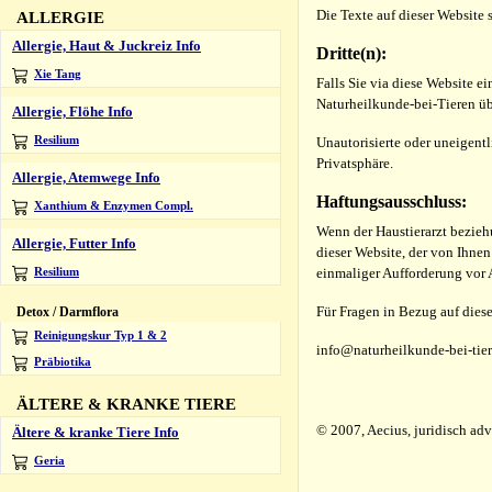
Die Texte auf dieser Websit
ALLERGIE
Allergie, Haut & Juckreiz Info
Dritte(n):
Xie Tang
Falls Sie via diese Website e
Naturheilkunde-bei-Tieren üb
Allergie, Flöhe Info
Resilium
Unautorisierte oder uneigent
Privatsphäre.
Allergie, Atemwege Info
Haftungsausschluss:
Xanthium & Enzymen Compl.
Wenn der Haustierarzt bezieh
Allergie, Futter Info
dieser Website, der von Ihnen
einmaliger Aufforderung vor
Resilium
Für Fragen in Bezug auf dies
Detox / Darmflora
Reinigungskur Typ 1 & 2
info@naturheilkunde-bei-tie
Präbiotika
ÄLTERE & KRANKE TIERE
© 2007, Aecius, juridisch adv
Ältere & kranke Tiere Info
Geria