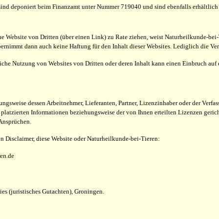
e sind deponiert beim Finanzamt unter Nummer 719040 und sind ebenfalls erhältl
ine Website von Dritten (über einen Link) zu Rate ziehen, weist Naturheilkunde-bei-T
ernimmt dann auch keine Haftung für den Inhalt dieser Websites. Lediglich die Ver
liche Nutzung von Websites von Dritten oder deren Inhalt kann einen Einbruch auf 
ungsweise dessen Arbeitnehmer, Lieferanten, Partner, Lizenzinhaber oder der Verfas
 platzierten Informationen beziehungsweise der von Ihnen erteilten Lizenzen gerich
 Ansprüchen.
en Disclaimer, diese Website oder Naturheilkunde-bei-Tieren:
ren.de
ies (juristisches Gutachten), Groningen.