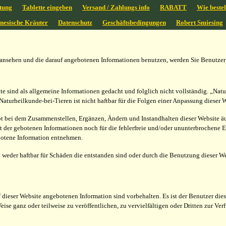
tung
Tablette eingeben
Versand / Zahlungs info
RABATT
Wie bestel
inesische Kräuter
Datenschutz
Geschäftsbedingungen
Robert Smiesing
 ansehen und die darauf angebotenen Informationen benutzen, werden Sie Benutzer
te sind als allgemeine Informationen gedacht und folglich nicht vollständig. „Nat
turheilkunde-bei-Tieren ist nicht haftbar für die Folgen einer Anpassung dieser W
t bei dem Zusammenstellen, Ergänzen, Ändern und Instandhalten dieser Website äuße
ät der gebotenen Informationen noch für die fehlerfreie und/oder ununterbrochene 
ebotene Information entnehmen.
t weder haftbar für Schäden die entstanden sind oder durch die Benutzung dieser W
 dieser Website angebotenen Information sind vorbehalten. Es ist der Benutzer dies
Weise ganz oder teilweise zu veröffentlichen, zu vervielfältigen oder Dritten zur 