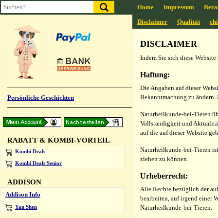
Home
Impressum
Bera
Disclaimer
Qualität
ch
DISCLAIMER
Indem Sie sich diese Website
Haftung:
Die Angaben auf dieser Websi
Bekanntmachung zu ändern. Na
Persönliche Geschichten
Naturheilkunde-bei-Tieren üb
Vollständigkeit und Aktualit
auf die auf dieser Website g
RABATT & KOMBI-VORTEIL
Naturheilkunde-bei-Tieren is
Kombi Deals
ziehen zu können.
Kombi Deals Senior
Urheberrecht:
ADDISON
Alle Rechte bezüglich der auf
Addison Info
bearbeiten, auf irgend einer 
Naturheilkunde-bei-Tieren.
Yan Shen