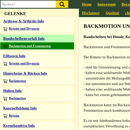
Lysium
Home
Impressum
Bera
Disclaimer
Qualität
ch
GELENKE
Arthrose & Arthritis Info
BACKMOTION UN
Rejoint und Drynaria
Bandscheiben bei Hunde, Ka
Bandscheibenvorfall Info
Backmotion und Frontmotion
Backmotion und Frontmotion b
Ellbogen Info
Die Kräuter in Backmotion u
Rejoint und Drynaria
- sind für Unterstützung und
- haben eine wohltuende Wir
Hinterbeine & Rücken Info
- unterstützen die Heilungsf
Backmotion
- zur unterstützen und zur S
- haben eine wohltuende Wirk
Hüften Info
- kann bei einem gekrümmten
Backmotion
Backmotion kann im Rückenber
Knorpelbildung Info
Frontmotion auch kombiniert
Rejoint
Es ist seit Jahrhunderten bek
Kreuzbandriss Info
europäischen Verordnung zu 