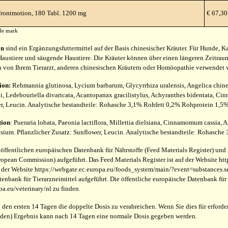
rontmotion, 180 Tabl. 1200 mg
€ 67,30
de mark
on
sind ein Ergänzungsfuttermittel auf der Basis chinesischer Kräuter. Für Hunde, K
Haustiere und säugende Haustiere. Die Kräuter können über einen längeren Zeitr
on Ihrem Tierarzt, anderen chinesischen Kräutern oder Homöopathie verwendet 
ion:
Rehmannia glutinosa, Lycium barbarum, Glycyrrhiza uralensis, Angelica chinen
i, Ledebouriella divaricata, Acantopanax gracilistylus, Achyranthes bidentata, C
er, Leucin. Analytische bestandteile: Rohasche 3,1% Rohfett 0,2% Rohprotein 1,
ion
: Pueraria lobata, Paeonia lactiflora, Millettia dielsiana, Cinnamomum cassia,
isium. Pflanzlicher Zusatz: Sunflower, Leucin. Analytische bestandteile: Rohasch
r öffentlichen europäischen Datenbank für Nährstoffe (Feed Materials Register) und
opean Commission) aufgeführt. Das Feed Materials Register ist auf der Website http
der Website https://webgate.ec.europa.eu/foods_system/main/?event=substances.sea
enbank für Tierarzneimittel aufgeführt. Die öffentliche europäische Datenbank für T
pa.eu/veterinary/nl zu finden.
 den ersten 14 Tagen die doppelte Dosis zu verabreichen. Wenn Sie dies für erforde
nden) Ergebnis kann nach 14 Tagen eine normale Dosis gegeben werden.