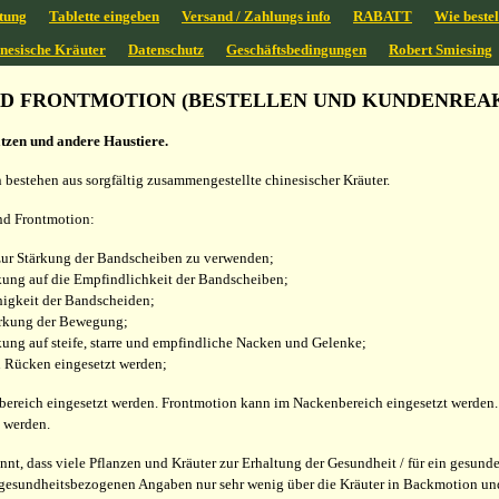
tung
Tablette eingeben
Versand / Zahlungs info
RABATT
Wie bestel
inesische Kräuter
Datenschutz
Geschäftsbedingungen
Robert Smiesing
D FRONTMOTION (BESTELLEN UND KUNDENREAK
tzen und andere Haustiere.
estehen aus sorgfältig zusammengestellte chinesischer Kräuter.
nd Frontmotion:
 zur Stärkung der Bandscheiben zu verwenden;
kung auf die Empfindlichkeit der Bandscheiben;
ähigkeit der Bandscheiden;
tärkung der Bewegung;
ung auf steife, starre und empfindliche Nacken und Gelenke;
 Rücken eingesetzt werden;
eich eingesetzt werden. Frontmotion kann im Nackenbereich eingesetzt werden. W
 werden.
annt, dass viele Pflanzen und Kräuter zur Erhaltung der Gesundheit / für ein gesu
gesundheitsbezogenen Angaben nur sehr wenig über die Kräuter in Backmotion un