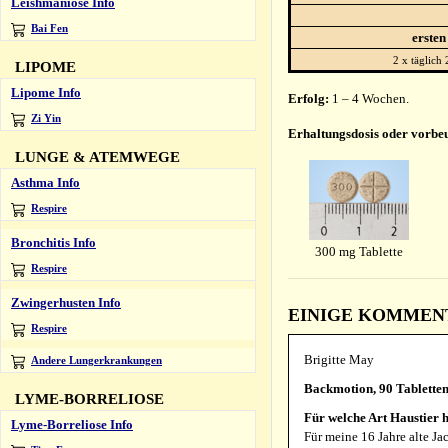
Leishmaniose Info
Bai Fen
ersten
2 x täglich 
LIPOME
Lipome Info
Erfolg:
1 – 4 Wochen.
Zi Yin
Erhaltungsdosis oder vorbe
LUNGE & ATEMWEGE
Asthma Info
Respire
Bronchitis Info
300 mg Tablette
Respire
Zwingerhusten Info
EINIGE KOMMENTA
Respire
Brigitte May
Andere Lungerkrankungen
Backmotion, 90 Tablette
LYME-BORRELIOSE
Für welche Art Haustier h
Lyme-Borreliose Info
Für meine 16 Jahre alte Jac