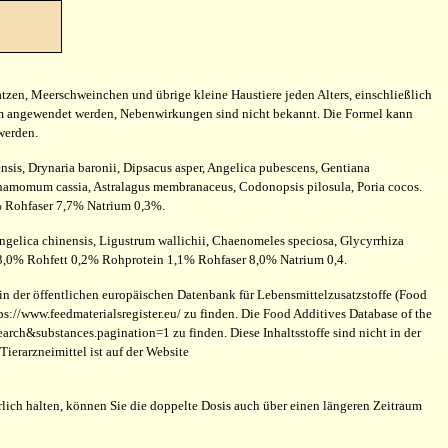
atzen, Meerschweinchen und übrige kleine Haustiere jeden Alters, einschließlich
aum angewendet werden, Nebenwirkungen sind nicht bekannt. Die Formel kann
werden.
sis, Drynaria baronii, Dipsacus asper, Angelica pubescens, Gentiana
innamomum cassia, Astralagus membranaceus, Codonopsis pilosula, Poria cocos.
5% Rohfaser 7,7% Natrium 0,3%.
 Angelica chinensis, Ligustrum wallichii, Chaenomeles speciosa, Glycyrrhiza
e 3,0% Rohfett 0,2% Rohprotein 1,1% Rohfaser 8,0% Natrium 0,4.
 in der öffentlichen europäischen Datenbank für Lebensmittelzusatzstoffe (Food
s://www.feedmaterialsregister.eu/ zu finden. Die Food Additives Database of the
rch&substances.pagination=1 zu finden. Diese Inhaltsstoffe sind nicht in der
ierarzneimittel ist auf der Website
rlich halten, können Sie die doppelte Dosis auch über einen längeren Zeitraum