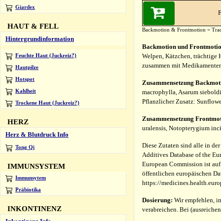
Giardex
F
HAUT & FELL
Backmotion & Frontmotion = Tra
Hintergrundinformation
Backmotion und Frontmoti
Welpen, Kätzchen, trächtige 
Feuchte Haut (Juckreiz?)
zusammen mit Medikamenten v
Hautpilze
Hotspot
Zusammensetzung Backmot
Kahlheit
macrophylla, Asarum sieboldi
Pflanzlicher Zusatz: Sunflow
Trockene Haut (Juckreiz?)
Zusammensetzung Frontmot
HERZ
uralensis, Notopterygium inc
Herz & Blutdruck Info
Diese Zutaten sind alle in de
Tong Qi
Additives Database of the Eur
European Commission ist auf 
IMMUNSYSTEM
öffentlichen europäischen Dat
Immunsytem
https://medicines.health.euro
Präbiotika
Dosierung:
Wir empfehlen, in
INKONTINENZ
verabreichen. Bei (ausreiche