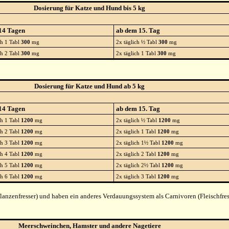
Dosierung für Katze und Hund bis 5 kg
 14 Tagen
ab dem 15. Tag
ch 1 Tabl
300
mg
2x täglich ½ Tabl
300
mg
ch 2 Tabl
300
mg
2x täglich 1 Tabl
300
mg
Dosierung für Katze und Hund ab 5 kg
 14 Tagen
ab dem 15. Tag
ch 1 Tabl
1200
mg
2x täglich ½ Tabl
1200
mg
ch 2 Tabl
1200
mg
2x täglich 1 Tabl
1200
mg
ch 3 Tabl
1200
mg
2x täglich 1½ Tabl
1200
mg
ch 4 Tabl
1200
mg
2x täglich 2 Tabl
1200
mg
ch 5 Tabl
1200
mg
2x täglich 2½ Tabl
1200
mg
ch 6 Tabl
1200
mg
2x täglich 3 Tabl
1200
mg
lanzenfresser) und haben ein anderes Verdauungssystem als Carnivoren (Fleischfres
Meerschweinchen, Hamster und andere Nagetiere