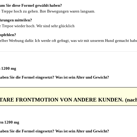
um Sie diese Formel gewählt haben?
 die Treppe hoch zu gehen. Ihre Bewegungen waren langsam.
hrungen mitteilen?
die Trepoe wieder hoch. Wir sind sehr glücklich
mpfehlen?
lber Werbung dafür. Ich werde oft gefragt, was wir mit unserem Hund gemacht hab
n 1200 mg
aben Sie die Formel eingesetzt? Was ist sein Alter und Gewicht?
um Sie diese Formel gewählt haben?
wählt, weil unsere Hündin unter mehreren gesundheitlichen Problemen leidet, daru
RE FRONTMOTION VON ANDERE KUNDEN. (nach unt
me beim Wasserlassen und Kotkontinenz.
hrungen mitteilen?
s das Wasserlassen seit Beginn der Anwendung leichter fällt. Sie setzt sich inzwisch
ten 1200 mg
er nicht der Fall, da sie oft erst urinieren konnte, wenn die Blase sehr voll war un
aben Sie die Formel eingesetzt? Was ist sein Alter und Gewicht?
mpfehlen?