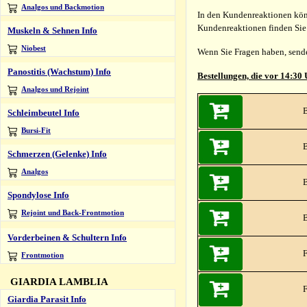
Analgos und Backmotion
In den Kundenreaktionen kön
Kundenreaktionen finden Sie 
Muskeln & Sehnen Info
Niobest
Wenn Sie Fragen haben, sende
Panostitis (Wachstum) Info
Bestellungen, die vor 14:30
Analgos und Rejoint
B
Schleimbeutel Info
Bursi-Fit
B
Schmerzen (Gelenke) Info
Analgos
B
Spondylose Info
Rejoint und Back-Frontmotion
Vorderbeinen & Schultern Info
F
Frontmotion
GIARDIA LAMBLIA
F
Giardia Parasit Info