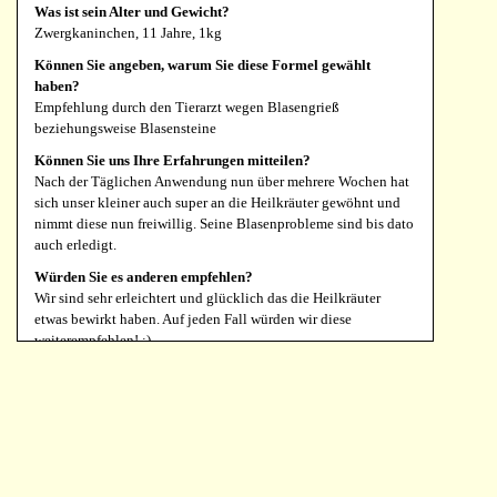
Was ist sein Alter und Gewicht?
Zwergkaninchen, 11 Jahre, 1kg
Können Sie angeben, warum Sie diese Formel gewählt
haben?
Empfehlung durch den Tierarzt wegen Blasengrieß
beziehungsweise Blasensteine
Können Sie uns Ihre Erfahrungen mitteilen?
Nach der Täglichen Anwendung nun über mehrere Wochen hat
sich unser kleiner auch super an die Heilkräuter gewöhnt und
nimmt diese nun freiwillig. Seine Blasenprobleme sind bis dato
auch erledigt.
Würden Sie es anderen empfehlen?
Wir sind sehr erleichtert und glücklich das die Heilkräuter
etwas bewirkt haben. Auf jeden Fall würden wir diese
weiterempfehlen! :)
Madeline Bachler
Eurologist, 180 Tabletten 300 mg
Für welche Art Haustier haben Sie die Formel eingesetzt?
Was ist sein Alter und Gewicht?