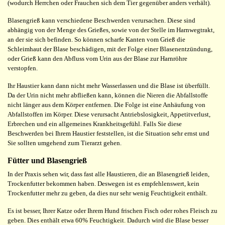
(wodurch Herrchen oder Frauchen sich dem Tier gegenüber anders verhält).
Blasengrieß kann verschiedene Beschwerden verursachen. Diese sind
abhängig von der Menge des Grießes, sowie von der Stelle im Harnwegtrakt,
an der sie sich befinden. So können scharfe Kanten vom Grieß die
Schleimhaut der Blase beschädigen, mit der Folge einer Blasenentzündung,
oder Grieß kann den Abfluss vom Urin aus der Blase zur Harnröhre
verstopfen.
Ihr Haustier kann dann nicht mehr Wasserlassen und die Blase ist überfüllt.
Da der Urin nicht mehr abfließen kann, können die Nieren die Abfallstoffe
nicht länger aus dem Körper entfernen. Die Folge ist eine Anhäufung von
Abfallstoffen im Körper. Diese verursacht Antriebslosigkeit, Appetitverlust,
Erbrechen und ein allgemeines Krankheitsgefühl. Falls Sie diese
Beschwerden bei Ihrem Haustier feststellen, ist die Situation sehr ernst und
Sie sollten umgehend zum Tierarzt gehen.
Fütter und Blasengrieß
In der Praxis sehen wir, dass fast alle Haustieren, die an Blasengrieß leiden,
Trockenfutter bekommen haben. Deswegen ist es empfehlenswert, kein
Trockenfutter mehr zu geben, da dies nur sehr wenig Feuchtigkeit enthält.
Es ist besser, Ihrer Katze oder Ihrem Hund frischen Fisch oder rohes Fleisch zu
geben. Dies enthält etwa 60% Feuchtigkeit. Dadurch wird die Blase besser