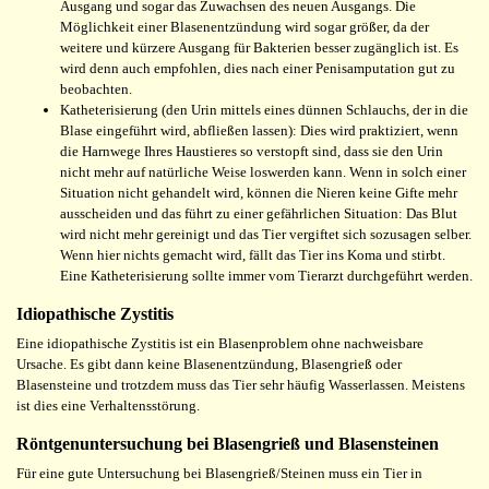
Ausgang und sogar das Zuwachsen des neuen Ausgangs. Die
Möglichkeit einer Blasenentzündung wird sogar größer, da der
weitere und kürzere Ausgang für Bakterien besser zugänglich ist. Es
wird denn auch empfohlen, dies nach einer Penisamputation gut zu
beobachten.
Katheterisierung (den Urin mittels eines dünnen Schlauchs, der in die
Blase eingeführt wird, abfließen lassen): Dies wird praktiziert, wenn
die Harnwege Ihres Haustieres so verstopft sind, dass sie den Urin
nicht mehr auf natürliche Weise loswerden kann. Wenn in solch einer
Situation nicht gehandelt wird, können die Nieren keine Gifte mehr
ausscheiden und das führt zu einer gefährlichen Situation: Das Blut
wird nicht mehr gereinigt und das Tier vergiftet sich sozusagen selber.
Wenn hier nichts gemacht wird, fällt das Tier ins Koma und stirbt.
Eine Katheterisierung sollte immer vom Tierarzt durchgeführt werden.
Idiopathische Zystitis
Eine idiopathische Zystitis ist ein Blasenproblem ohne nachweisbare
Ursache. Es gibt dann keine Blasenentzündung, Blasengrieß oder
Blasensteine und trotzdem muss das Tier sehr häufig Wasserlassen. Meistens
ist dies eine Verhaltensstörung.
Röntgenuntersuchung bei Blasengrieß und Blasensteinen
Für eine gute Untersuchung bei Blasengrieß/Steinen muss ein Tier in