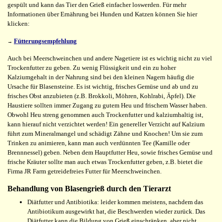
gespült und kann das Tier den Grieß einfacher loswerden. Für mehr
Informationen über Ernährung bei Hunden und Katzen können Sie hier
klicken:
Fütterungsempfehlung
→
Auch bei Meerschweinchen und andere Nagetiere ist es wichtig nicht zu viel
Trockenfutter zu geben. Zu wenig Flüssigkeit und ein zu hoher
Kalziumgehalt in der Nahrung sind bei den kleinen Nagern häufig die
Ursache für Blasensteine. Es ist wichtig, frisches Gemüse und ab und zu
frisches Obst anzubieten (z.B. Brokkoli, Möhren, Kohlrabi, Äpfel). Die
Haustiere sollten immer Zugang zu gutem Heu und frischem Wasser haben.
Obwohl Heu streng genommen auch Trockenfutter und kalziumhaltig ist,
kann hierauf nicht verzichtet werden! Ein genereller Verzicht auf Kalzium
führt zum Mineralmangel und schädigt Zähne und Knochen! Um sie zum
Trinken zu animieren, kann man auch verdünnten Tee (Kamille oder
Brennnessel) geben. Neben dem Hauptfutter Heu, sowie frisches Gemüse und
frische Kräuter sollte man auch etwas Trockenfutter geben, z.B. bietet die
Firma JR Farm getreidefreies Futter für Meerschweinchen.
Behandlung von Blasengrieß durch den Tierarzt
Diätfutter und Antibiotika: leider kommen meistens, nachdem das
Antibiotikum ausgewirkt hat, die Beschwerden wieder zurück. Das
Diätfutter kann die Bildung von Grieß einschränken, aber nicht