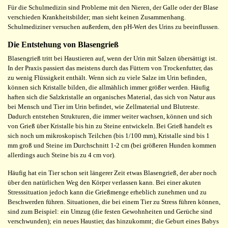
Für die Schulmedizin sind Probleme mit den Nieren, der Galle oder der Blase
verschieden Krankheitsbilder; man sieht keinen Zusammenhang.
Schulmediziner versuchen außerdem, den pH-Wert des Urins zu beeinflussen.
Die Entstehung von Blasengrieß
Blasengrieß tritt bei Haustieren auf, wenn der Urin mit Salzen übersättigt ist.
In der Praxis passiert das meistens durch das Füttern von Trockenfutter, das
zu wenig Flüssigkeit enthält. Wenn sich zu viele Salze im Urin befinden,
können sich Kristalle bilden, die allmählich immer größer werden. Häufig
haften sich die Salzkristalle an organisches Material, das sich von Natur aus
bei Mensch und Tier im Urin befindet, wie Zellmaterial und Blutreste.
Dadurch entstehen Strukturen, die immer weiter wachsen, können und sich
von Grieß über Kristalle bis hin zu Steine entwickeln. Bei Grieß handelt es
sich noch um mikroskopisch Teilchen (bis 1/100 mm), Kristalle sind bis 1
mm groß und Steine im Durchschnitt 1-2 cm (bei größeren Hunden kommen
allerdings auch Steine bis zu 4 cm vor).
Häufig hat ein Tier schon seit längerer Zeit etwas Blasengrieß, der aber noch
über den natürlichen Weg den Körper verlassen kann. Bei einer akuten
Stresssituation jedoch kann die Grießmenge erheblich zunehmen und zu
Beschwerden führen. Situationen, die bei einem Tier zu Stress führen können,
sind zum Beispiel: ein Umzug (die festen Gewohnheiten und Gerüche sind
verschwunden); ein neues Haustier, das hinzukommt; die Geburt eines Babys