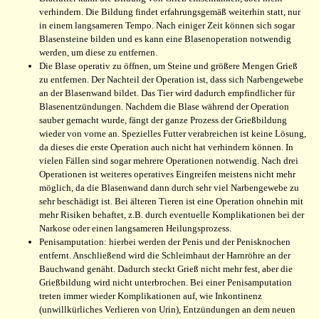
verhindern. Die Bildung findet erfahrungsgemäß weiterhin statt, nur
in einem langsameren Tempo. Nach einiger Zeit können sich sogar
Blasensteine bilden und es kann eine Blasenoperation notwendig
werden, um diese zu entfernen.
Die Blase operativ zu öffnen, um Steine und größere Mengen Grieß
zu entfernen. Der Nachteil der Operation ist, dass sich Narbengewebe
an der Blasenwand bildet. Das Tier wird dadurch empfindlicher für
Blasenentzündungen. Nachdem die Blase während der Operation
sauber gemacht wurde, fängt der ganze Prozess der Grießbildung
wieder von vorne an. Spezielles Futter verabreichen ist keine Lösung,
da dieses die erste Operation auch nicht hat verhindern können. In
vielen Fällen sind sogar mehrere Operationen notwendig. Nach drei
Operationen ist weiteres operatives Eingreifen meistens nicht mehr
möglich, da die Blasenwand dann durch sehr viel Narbengewebe zu
sehr beschädigt ist. Bei älteren Tieren ist eine Operation ohnehin mit
mehr Risiken behaftet, z.B. durch eventuelle Komplikationen bei der
Narkose oder einen langsameren Heilungsprozess.
Penisamputation: hierbei werden der Penis und der Penisknochen
entfernt. Anschließend wird die Schleimhaut der Harnröhre an der
Bauchwand genäht. Dadurch steckt Grieß nicht mehr fest, aber die
Grießbildung wird nicht unterbrochen. Bei einer Penisamputation
treten immer wieder Komplikationen auf, wie Inkontinenz
(unwillkürliches Verlieren von Urin), Entzündungen an dem neuen