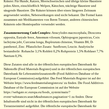
Kräuter. Für Hunde, Katzen, Meerschweinchen und übrige kleine Haustiere
jeden Alters, einschließlich Welpen, Kätzchen, trächtige Haustiere und
säugende Haustiere. Die Kräuter können über einen längeren Zeitraum
angewendet werden, Nebenwirkungen sind nicht bekannt. Die Formel kann
zusammen mit Medikamenten von Ihrem Tierarzt, anderen chinesischen
Kräutern oder Homöopathie verwendet werden.
Zusammensetzung Cush-Complex:
Atracylodes macrocephala, Dioscorea
opposita, Euryale ferox, Amomum vilosum, Ophiopogon japonicus, Coix
lachryma jobi, Curcuma longa, Bupleurum chinense, Vitamin B6, D-
panthenol, Zinc. Pflanzlicher Zusatz: Sunflower, Leucin. Analytische
bestandteile: Rohasche 3,1% Rohfett 0,2% Rohprotein 1,5% Rohfaser 7,7%
Natrium 0,3%.
Diese Zutaten sind alle in der öffentlichen europäischen Datenbank für
Nährstoffe (Feed Materials Register) und in der öffentlichen europäischen
Datenbank für Lebensmittelzusatzstoffe (Food Additives Database of the
European Commission) aufgeführt. Das Feed Materials Register ist auf der
Website https://www.feedmaterialsregister.eu/ zu finden. Die Food Additives
Database of the European Commission ist auf der Website
https://webgate.ec.europa.eu/foods_system/main/?
event=substances.search&substances.pagination=1 zu finden. Diese
Inhaltsstoffe sind nicht in der öffentlichen europäischen Datenbank für
Tierarzneimittel aufgeführt. Die öffentliche europäische Datenbank für