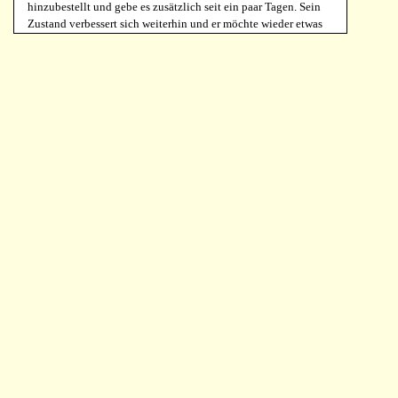
hinzubestellt und gebe es zusätzlich seit ein paar Tagen. Sein
Zustand verbessert sich weiterhin und er möchte wieder etwas
weiter laufen. Er schnüffelt und freut sich wieder, wenn er
Artgenossen trifft.
Würden Sie es anderen empfehlen?
Ich bin sehr glücklich, dass ich noch nicht Abschied nehmen
musste und der Kleine nicht mehr leidet. Daher kann ich dieses
Produkt nur empfehlen!
Dorothee Wohlfarth
Cush-Complex, 90 Tabletten 1200 mg
Für welche Art Haustier haben Sie die Formel eingesetzt?
Was ist sein Alter und Gewicht?
Hund
Können Sie angeben, warum Sie diese Formel gewählt
haben?
Morbus cushing festgestellt
Können Sie uns Ihre Erfahrungen mitteilen?
Insgesamt wirkt der Hund ausgeglichener und ruhigere
Schlafphasen über den Tag