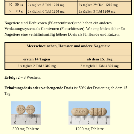
40 - 50 kg
2x täglich 5 Tabl
1200
mg
2x täglich 2½ Tabl
1200
mg
> 50 kg
2x täglich 6 Tabl
1200
mg
2x täglich 3 Tabl
1200
mg
Nagetiere sind Herbivoren (Pflanzenfresser) und haben ein anderes
Verdauungssystem als Carnivoren (Fleischfresser). Wir empfehlen daher für
Nagetiere eine verhältnismäßig höhere Dosis als für Hunde und Katzen.
Meerschweinchen, Hamster und andere Nagetiere
ersten 14 Tagen
ab dem 15. Tag
2 x täglich 2 Tabl à
300 mg
2 x täglich 1 Tabl à
300 mg
Erfolg:
2 – 3 Wochen.
Erhaltungsdosis oder vorbeugende Dosis
ist 50% der Dosierung ab dem 15.
Tag.
300 mg Tablette
1200 mg Tablette