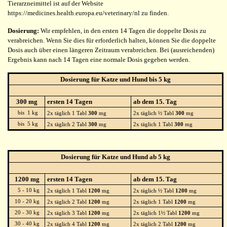
Tierarzneimittel ist auf der Website
https://medicines.health.europa.eu/veterinary/nl zu finden.
Dosierung:
Wir empfehlen, in den ersten 14 Tagen die doppelte Dosis zu
verabreichen. Wenn Sie dies für erforderlich halten, können Sie die doppelte
Dosis auch über einen längeren Zeitraum verabreichen. Bei (ausreichenden)
Ergebnis kann nach 14 Tagen eine normale Dosis gegeben werden.
Dosierung für Katze und Hund bis 5 kg
300 mg
ersten 14 Tagen
ab dem 15. Tag
bis 1 kg
2x täglich 1 Tabl
300
mg
2x täglich ½ Tabl
300
mg
bis 5 kg
2x täglich 2 Tabl
300
mg
2x täglich 1 Tabl
300
mg
Dosierung für Katze und Hund ab 5 kg
1200 mg
ersten 14 Tagen
ab dem 15. Tag
5 - 10 kg
2x täglich 1 Tabl
1200
mg
2x täglich ½ Tabl
1200
mg
10 - 20 kg
2x täglich 2 Tabl
1200
mg
2x täglich 1 Tabl
1200
mg
20 - 30 kg
2x täglich 3 Tabl
1200
mg
2x täglich 1½ Tabl
1200
mg
30 - 40 kg
2x täglich 4 Tabl
1200
mg
2x täglich 2 Tabl
1200
mg