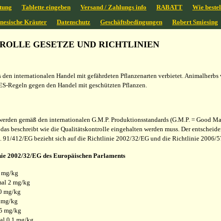
tung
Tablette eingeben
Versand / Zahlungs info
RABATT
Wie bestel
inesische Kräuter
Datenschutz
Geschäftsbedingungen
Robert Smiesing
ROLLE GESETZE UND RICHTLINIEN
den internationalen Handel mit gefährdeten Pflanzenarten verbietet. Animalherbs 
S-Regeln gegen den Handel mit geschützten Pflanzen.
erden gemäß den internationalen G.M.P. Produktionsstandards (G.M.P. = Good Manufa
das beschreibt wie die Qualitätskontrolle eingehalten werden muss. Der entscheide
. 91/412/EG bezieht sich auf die Richtlinie 2002/32/EG und die Richtlinie 2006/
inie 2002/32/EG des Europäischen Parlaments
4 mg/kg
al 2 mg/kg
00 mg/kg
0 mg/kg
,5 mg/kg
al 0,1 mg/kg