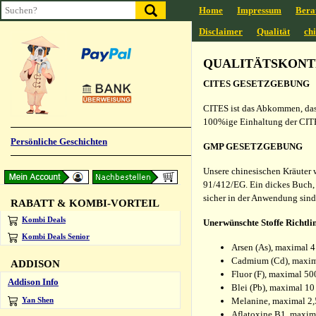
Home
Impressum
Bera
Disclaimer
Qualität
ch
QUALITÄTSKONT
CITES GESETZGEBUNG
CITES ist das Abkommen, das 
100%ige Einhaltung der CITE
Persönliche Geschichten
GMP GESETZGEBUNG
Unsere chinesischen Kräuter w
91/412/EG. Ein dickes Buch, 
sicher in der Anwendung sind
RABATT & KOMBI-VORTEIL
Kombi Deals
Unerwünschte Stoffe Richtl
Kombi Deals Senior
Arsen (As), maximal 
Cadmium (Cd), maxim
ADDISON
Fluor (F), maximal 5
Addison Info
Blei (Pb), maximal 1
Melanine, maximal 2
Yan Shen
Aflatoxine B1, maxim