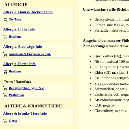
ALLERGIE
Unerwünschte Stoffe Richtl
Allergie, Haut & Juckreiz Info
Deoxynivalenol, max
Xie Tang
Fumonisine B1 B2, m
Allergie, Flöhe Info
Pestiziden Restwert,
Resilium
Ausgehend von unserer Philo
Anforderungen für die Anwen
Allergie, Atemwege Info
Xanthium & Enzymen Compl.
Quecksilber (Hg), ma
Nitrit, maximal 100 
Allergie, Futter Info
Sulfate (Sulfat), maxi
Resilium
Chlor (Cl), maximal 
Pseudomonas aerugino
Detox / Darmflora
Staphylococcus aureus
Reinigungskur Typ 1 & 2
Salmonellen, negativ
Escherichia coli, nega
Präbiotika
Aristolochiasäure, ne
PAK, negativ
ÄLTERE & KRANKE TIERE
Clostridium, negativ
Ältere & kranke Tiere Info
Geria