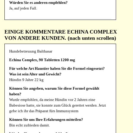
Würden Sie es anderen empfehlen?
Ja, auf jeden Fall.
Martina Schneider
EINIGE KOMMENTARE ECHINA COMPLEX
Respire, 90 Tabletten 1200 mg
VON ANDERE KUNDEN. (nach unten scrollen)
Für welche Art Haustier haben Sie die Formel eingesetzt?
Was ist sein Alter und Gewicht?
Hundebetreuung Balthasar
Hund Französische Bulldogge 10 Jahre
Echina Complex, 90 Tabletten 1200 mg
Können Sie angeben, warum Sie diese Formel gewählt
Für welche Art Haustier haben Sie die Formel eingesetzt?
haben?
Was ist sein Alter und Gewicht?
Er kam aus dem Tierschutz, wurde dann operiert und hat immer
Hündin 9 Jahre 22 kg
noch Atemprobleme
Können Sie angeben, warum Sie diese Formel gewählt
Können Sie uns Ihre Erfahrungen mitteilen?
haben?
Ich gebe es nun dauerhaft und es ist wesentlich besser
Wurde empfohlen, da meine Hündin vor 2 Jahren eine
geworden bzw kaum wahrnehmbar
Babesiose hatte, sie konnte zum Glück gerettet werden. Jetzt
Würden Sie es anderen empfehlen?
gebe ich ihr das Präparat fürs Immunsystem
Auf jeden Fall wie alle Produkte
Können Sie uns Ihre Erfahrungen mitteilen?
Bin echt zufrieden damit.