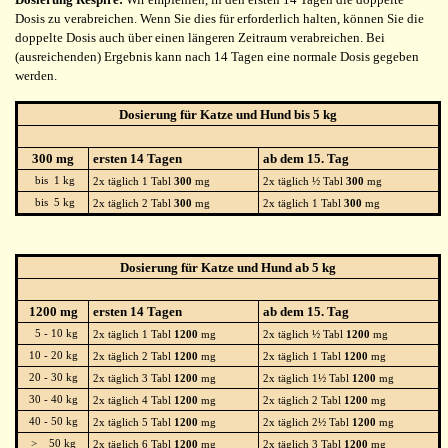
Dosis zu verabreichen. Wenn Sie dies für erforderlich halten, können Sie die
doppelte Dosis auch über einen längeren Zeitraum verabreichen. Bei
(ausreichenden) Ergebnis kann nach 14 Tagen eine normale Dosis gegeben
werden.
Dosierung für Katze und Hund bis 5 kg
300 mg
ersten 14 Tagen
ab dem 15. Tag
bis 1 kg
2x täglich 1 Tabl
300
mg
2x täglich ½ Tabl
300
mg
bis 5 kg
2x täglich 2 Tabl
300
mg
2x täglich 1 Tabl
300
mg
Dosierung für Katze und Hund ab 5 kg
1200 mg
ersten 14 Tagen
ab dem 15. Tag
5 - 10 kg
2x täglich 1 Tabl
1200
mg
2x täglich ½ Tabl
1200
mg
10 - 20 kg
2x täglich 2 Tabl
1200
mg
2x täglich 1 Tabl
1200
mg
20 - 30 kg
2x täglich 3 Tabl
1200
mg
2x täglich 1½ Tabl
1200
mg
30 - 40 kg
2x täglich 4 Tabl
1200
mg
2x täglich 2 Tabl
1200
mg
40 - 50 kg
2x täglich 5 Tabl
1200
mg
2x täglich 2½ Tabl
1200
mg
> 50 kg
2x täglich 6 Tabl
1200
mg
2x täglich 3 Tabl
1200
mg