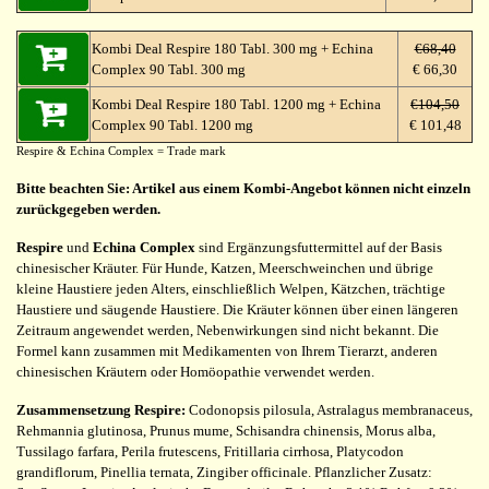
Kombi Deal Respire 180 Tabl. 300 mg + Echina
€68,40
Complex 90 Tabl. 300 mg
€ 66,30
Kombi Deal Respire 180 Tabl. 1200 mg + Echina
€104,50
Complex 90 Tabl. 1200 mg
€ 101,48
Respire & Echina Complex = Trade mark
Bitte beachten Sie: Artikel aus einem Kombi-Angebot können nicht einzeln
zurückgegeben werden.
Respire
und
Echina Complex
sind Ergänzungsfuttermittel auf der Basis
chinesischer Kräuter. Für Hunde, Katzen, Meerschweinchen und übrige
kleine Haustiere jeden Alters, einschließlich Welpen, Kätzchen, trächtige
Haustiere und säugende Haustiere. Die Kräuter können über einen längeren
Zeitraum angewendet werden, Nebenwirkungen sind nicht bekannt. Die
Formel kann zusammen mit Medikamenten von Ihrem Tierarzt, anderen
chinesischen Kräutern oder Homöopathie verwendet werden.
Zusammensetzung Respire:
Codonopsis pilosula, Astralagus membranaceus,
Rehmannia glutinosa, Prunus mume, Schisandra chinensis, Morus alba,
Tussilago farfara, Perila frutescens, Fritillaria cirrhosa, Platycodon
grandiflorum, Pinellia ternata, Zingiber officinale. Pflanzlicher Zusatz: