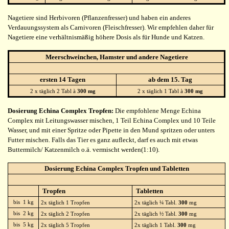
Nagetiere sind Herbivoren (Pflanzenfresser) und haben ein anderes
Verdauungssystem als Carnivoren (Fleischfresser). Wir empfehlen daher für
Nagetiere eine verhältnismäßig höhere Dosis als für Hunde und Katzen.
Meerschweinchen, Hamster und andere Nagetiere
ersten 14 Tagen
ab dem 15. Tag
2 x täglich 2 Tabl à
300 mg
2 x täglich 1 Tabl à
300 mg
Dosierung Echina Complex Tropfen:
Die empfohlene Menge Echina
Complex mit Leitungswasser mischen, 1 Teil Echina Complex und 10 Teile
Wasser, und mit einer Spritze oder Pipette in den Mund spritzen oder unters
Futter mischen. Falls das Tier es ganz aufleckt, darf es auch mit etwas
Buttermilch/ Katzenmilch o.ä. vermischt werden(1:10).
Dosierung Echina Complex Tropfen und Tabletten
Tropfen
Tabletten
bis 1 kg
2x täglich 1 Tropfen
2x täglich ¼ Tabl.
300
mg
bis 2 kg
2x täglich 2 Tropfen
2x täglich ½ Tabl.
300
mg
bis 5 kg
2x täglich 5 Tropfen
2x täglich 1 Tabl.
300
mg