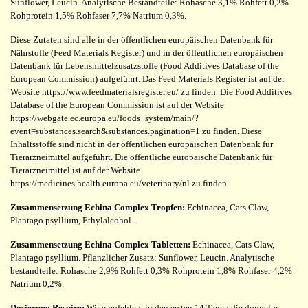
Sunflower, Leucin. Analytische Bestandteile: Rohasche 3,1% Rohfett 0,2%
Rohprotein 1,5% Rohfaser 7,7% Natrium 0,3%.
Diese Zutaten sind alle in der öffentlichen europäischen Datenbank für
Nährstoffe (Feed Materials Register) und in der öffentlichen europäischen
Datenbank für Lebensmittelzusatzstoffe (Food Additives Database of the
European Commission) aufgeführt. Das Feed Materials Register ist auf der
Website https://www.feedmaterialsregister.eu/ zu finden. Die Food Additives
Database of the European Commission ist auf der Website
https://webgate.ec.europa.eu/foods_system/main/?
event=substances.search&substances.pagination=1 zu finden. Diese
Inhaltsstoffe sind nicht in der öffentlichen europäischen Datenbank für
Tierarzneimittel aufgeführt. Die öffentliche europäische Datenbank für
Tierarzneimittel ist auf der Website
https://medicines.health.europa.eu/veterinary/nl zu finden.
Zusammensetzung Echina Complex Tropfen:
Echinacea, Cats Claw,
Plantago psyllium, Ethylalcohol.
Zusammensetzung Echina Complex Tabletten:
Echinacea, Cats Claw,
Plantago psyllium. Pflanzlicher Zusatz: Sunflower, Leucin. Analytische
bestandteile: Rohasche 2,9% Rohfett 0,3% Rohprotein 1,8% Rohfaser 4,2%
Natrium 0,2%.
Dosierung Respire:
Wir empfehlen, in den ersten 14 Tagen die doppelte