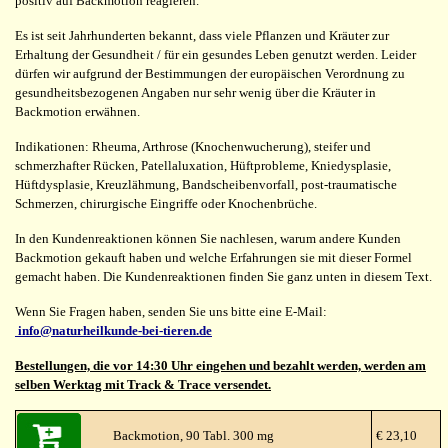
positiv auf Backmotion reagieren.
Es ist seit Jahrhunderten bekannt, dass viele Pflanzen und Kräuter zur
Erhaltung der Gesundheit / für ein gesundes Leben genutzt werden. Leider
dürfen wir aufgrund der Bestimmungen der europäischen Verordnung zu
gesundheitsbezogenen Angaben nur sehr wenig über die Kräuter in
Backmotion erwähnen.
Indikationen: Rheuma, Arthrose (Knochenwucherung), steifer und
schmerzhafter Rücken, Patellaluxation, Hüftprobleme, Kniedysplasie,
Hüftdysplasie, Kreuzlähmung, Bandscheibenvorfall, post-traumatische
Schmerzen, chirurgische Eingriffe oder Knochenbrüche.
In den Kundenreaktionen können Sie nachlesen, warum andere Kunden
Backmotion gekauft haben und welche Erfahrungen sie mit dieser Formel
gemacht haben. Die Kundenreaktionen finden Sie ganz unten in diesem Text.
Wenn Sie Fragen haben, senden Sie uns bitte eine E-Mail:
info@naturheilkunde-bei-tieren.de
Bestellungen, die vor 14:30 Uhr eingehen und bezahlt werden, werden am
selben Werktag mit Track & Trace versendet.
Backmotion, 90 Tabl. 300 mg
€ 23,10