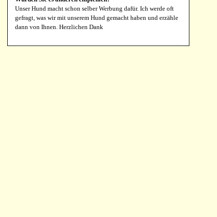
Unser Hund macht schon selber Werbung dafür. Ich werde oft
gefragt, was wir mit unserem Hund gemacht haben und erzähle
dann von Ihnen. Herzlichen Dank
Brigitte Lahres
Kombi Deal Backmotion + Geria 180/1200
Für welche Art Haustier haben Sie die Formel eingesetzt?
Was ist sein Alter und Gewicht?
Hund, 16 Jahre, 13 KG
Können Sie angeben, warum Sie diese Formel gewählt
haben?
Angelo bekommt mehrere Produkte von Ihnen. Er hat
altersbedingt einige Baustellen und diese Unterstützung tut
ihm gut.
Können Sie uns Ihre Erfahrungen mitteilen?
Er kam vor drei Jahren als Pflegehund zu mir und dank der
Tabletten ging es ihm schnell und deutlich besser. Daher
behalte ich das bei.
Würden Sie es anderen empfehlen?