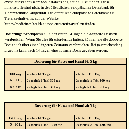
event=substances.search&substances.pagination=1 zu finden. Diese
Inhaltsstoffe sind nicht in der öffentlichen europäischen Datenbank für
Tierarzneimittel aufgeführt. Die öffentliche europäische Datenbank für
Tierarzneimittel ist auf der Website
https://medicines.health.europa.eu/veterinary/nl zu finden.
Dosierung:
Wir empfehlen, in den ersten 14 Tagen die doppelte Dosis zu
verabreichen. Wenn Sie dies für erforderlich halten, können Sie die doppelte
Dosis auch über einen längeren Zeitraum verabreichen. Bei (ausreichenden)
Ergebnis kann nach 14 Tagen eine normale Dosis gegeben werden.
Dosierung für Katze und Hund bis 5 kg
300 mg
ersten 14 Tagen
ab dem 15. Tag
bis 1 kg
2x täglich 1 Tabl
300
mg
2x täglich ½ Tabl
300
mg
bis 5 kg
2x täglich 2 Tabl
300
mg
2x täglich 1 Tabl
300
mg
Dosierung für Katze und Hund ab 5 kg
1200 mg
ersten 14 Tagen
ab dem 15. Tag
5 - 10 kg
2x täglich 1 Tabl
1200
mg
2x täglich ½ Tabl
1200
mg