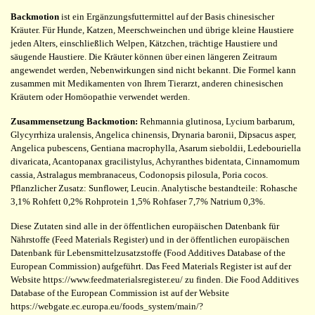
Backmotion
ist ein Ergänzungsfuttermittel auf der Basis chinesischer
Kräuter. Für Hunde, Katzen, Meerschweinchen und übrige kleine Haustiere
jeden Alters, einschließlich Welpen, Kätzchen, trächtige Haustiere und
säugende Haustiere. Die Kräuter können über einen längeren Zeitraum
angewendet werden, Nebenwirkungen sind nicht bekannt. Die Formel kann
zusammen mit Medikamenten von Ihrem Tierarzt, anderen chinesischen
Kräutern oder Homöopathie verwendet werden.
Zusammensetzung Backmotion:
Rehmannia glutinosa, Lycium barbarum,
Glycyrrhiza uralensis, Angelica chinensis, Drynaria baronii, Dipsacus asper,
Angelica pubescens, Gentiana macrophylla, Asarum sieboldii, Ledebouriella
divaricata, Acantopanax gracilistylus, Achyranthes bidentata, Cinnamomum
cassia, Astralagus membranaceus, Codonopsis pilosula, Poria cocos.
Pflanzlicher Zusatz: Sunflower, Leucin. Analytische bestandteile: Rohasche
3,1% Rohfett 0,2% Rohprotein 1,5% Rohfaser 7,7% Natrium 0,3%.
Diese Zutaten sind alle in der öffentlichen europäischen Datenbank für
Nährstoffe (Feed Materials Register) und in der öffentlichen europäischen
Datenbank für Lebensmittelzusatzstoffe (Food Additives Database of the
European Commission) aufgeführt. Das Feed Materials Register ist auf der
Website https://www.feedmaterialsregister.eu/ zu finden. Die Food Additives
Database of the European Commission ist auf der Website
https://webgate.ec.europa.eu/foods_system/main/?