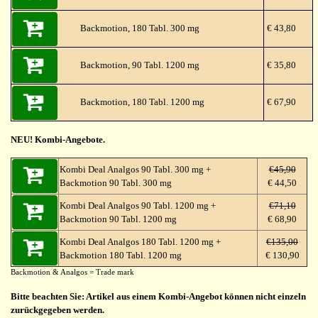
Backmotion, 180 Tabl. 300 mg
€ 43,80
Backmotion, 90 Tabl. 1200 mg
€ 35,80
Backmotion, 180 Tabl. 1200 mg
€ 67,90
NEU! Kombi-Angebote.
Kombi Deal Analgos 90 Tabl. 300 mg +
€45,90
Backmotion 90 Tabl. 300 mg
€ 44,50
Kombi Deal Analgos 90 Tabl. 1200 mg +
€71,10
Backmotion 90 Tabl. 1200 mg
€ 68,90
Kombi Deal Analgos 180 Tabl. 1200 mg +
€135,00
Backmotion 180 Tabl. 1200 mg
€ 130,90
Backmotion & Analgos = Trade mark
Bitte beachten Sie: Artikel aus einem Kombi-Angebot können nicht einzeln
zurückgegeben werden.