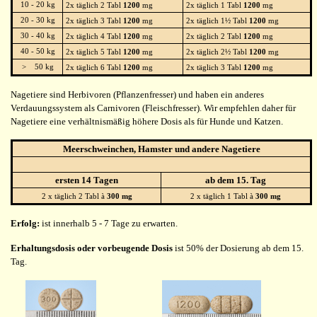
10 - 20 kg
2x täglich 2 Tabl
1200
mg
2x täglich 1 Tabl
1200
mg
20 - 30 kg
2x täglich 3 Tabl
1200
mg
2x täglich 1½ Tabl
1200
mg
30 - 40 kg
2x täglich 4 Tabl
1200
mg
2x täglich 2 Tabl
1200
mg
40 - 50 kg
2x täglich 5 Tabl
1200
mg
2x täglich 2½ Tabl
1200
mg
> 50 kg
2x täglich 6 Tabl
1200
mg
2x täglich 3 Tabl
1200
mg
Nagetiere sind Herbivoren (Pflanzenfresser) und haben ein anderes
Verdauungssystem als Carnivoren (Fleischfresser). Wir empfehlen daher für
Nagetiere eine verhältnismäßig höhere Dosis als für Hunde und Katzen.
Meerschweinchen, Hamster und andere Nagetiere
ersten 14 Tagen
ab dem 15. Tag
2 x täglich 2 Tabl à
300 mg
2 x täglich 1 Tabl à
300 mg
Erfolg:
ist innerhalb 5 - 7 Tage zu erwarten.
Erhaltungsdosis oder vorbeugende Dosis
ist 50% der Dosierung ab dem 15.
Tag.