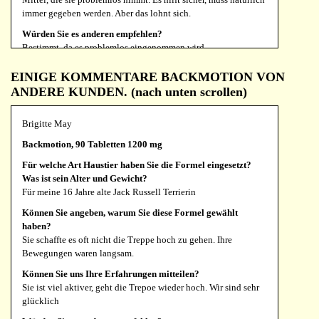
immer gegeben werden. Aber das lohnt sich.
Würden Sie es anderen empfehlen?
Bestimmt, da es problemlos eingenommen wird.
EINIGE KOMMENTARE BACKMOTION VON
ANDERE KUNDEN. (nach unten scrollen)
Daniela Mehringer
Kombi Deal Rejoint + Backmotion 180/1200
Brigitte May
Für welche Art Haustier haben Sie die Formel eingesetzt?
Backmotion, 90 Tabletten 1200 mg
Was ist sein Alter und Gewicht?
Deutsche Dogge, 5,5 Jahre, Rüde, ca. 65 kg
Für welche Art Haustier haben Sie die Formel eingesetzt?
Was ist sein Alter und Gewicht?
Können Sie angeben, warum Sie diese Formel gewählt
Für meine 16 Jahre alte Jack Russell Terrierin
haben?
Ich habe auf Ihrer Homepage recherchiert
Können Sie angeben, warum Sie diese Formel gewählt
haben?
Können Sie uns Ihre Erfahrungen mitteilen?
Sie schaffte es oft nicht die Treppe hoch zu gehen. Ihre
Der Rüde hat Spondylosen. Aufgrund von Front-/Backmotion
Bewegungen waren langsam.
und Rejoint läuft er deutlich besser.
Können Sie uns Ihre Erfahrungen mitteilen?
Würden Sie es anderen empfehlen?
Sie ist viel aktiver, geht die Trepoe wieder hoch. Wir sind sehr
Auf jeden Fall.
glücklich