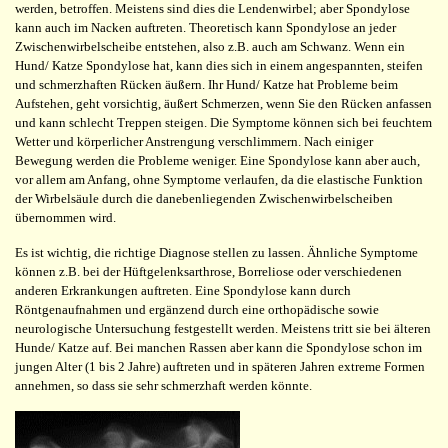
werden, betroffen. Meistens sind dies die Lendenwirbel; aber Spondylose
kann auch im Nacken auftreten. Theoretisch kann Spondylose an jeder
Zwischenwirbelscheibe entstehen, also z.B. auch am Schwanz. Wenn ein
Hund/ Katze Spondylose hat, kann dies sich in einem angespannten, steifen
und schmerzhaften Rücken äußern. Ihr Hund/ Katze hat Probleme beim
Aufstehen, geht vorsichtig, äußert Schmerzen, wenn Sie den Rücken anfassen
und kann schlecht Treppen steigen. Die Symptome können sich bei feuchtem
Wetter und körperlicher Anstrengung verschlimmern. Nach einiger
Bewegung werden die Probleme weniger. Eine Spondylose kann aber auch,
vor allem am Anfang, ohne Symptome verlaufen, da die elastische Funktion
der Wirbelsäule durch die danebenliegenden Zwischenwirbelscheiben
übernommen wird.
Es ist wichtig, die richtige Diagnose stellen zu lassen. Ähnliche Symptome
können z.B. bei der Hüftgelenksarthrose, Borreliose oder verschiedenen
anderen Erkrankungen auftreten. Eine Spondylose kann durch
Röntgenaufnahmen und ergänzend durch eine orthopädische sowie
neurologische Untersuchung festgestellt werden. Meistens tritt sie bei älteren
Hunde/ Katze auf. Bei manchen Rassen aber kann die Spondylose schon im
jungen Alter (1 bis 2 Jahre) auftreten und in späteren Jahren extreme Formen
annehmen, so dass sie sehr schmerzhaft werden könnte.