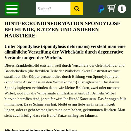
HINTERGRUNDINFORMATION SPONDYLOSE
BEI HUNDE, KATZEN UND ANDEREN
HAUSTIERE.
Unter Spondylose (Spondylosis deformans) versteht man eine
allmähliche Versteifung der Wirbelsäule durch degenerative
Veränderungen der Wirbeln.
Dieses Krankheitsbild entsteht, weil durch Verschleiß der Gelenkbänder und
Bandscheiben (die flexiblen Teile der Wirbelsäule) ein Elastizitätsverlust
stattfindet. Der Körper versucht dies durch Bildung von Spondylophyten
(knöcherne Auswüchse an den Wirbelkörpern) auszugleichen. Die starren
Spondylophyten verbinden dann, wie kleine Brücken, zwei oder mehrere
Wirbel, wodurch die Wirbelsäule an Elastizität einbüßt. Je mehr Wirbel
hiervon betroffen sind, je steifer wird Ihr Hund/ Katze sein. Das Springen fällt
ihm schwer. Da es Schmerzen hat, bleibt es am liebsten in seinem Korb
liegen, oder es geht womöglich mit einem hohen, gekrümmten Rücken. Man
sieht auch häufig, dass ein Hund/ Katze anfängt zu lahmen.
Hintergrundinformation Spondylose