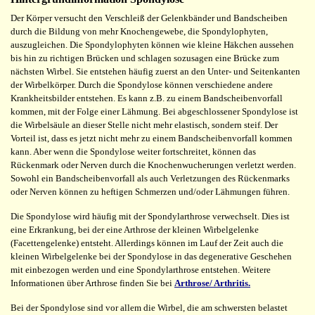
Der Körper versucht den Verschleiß der Gelenkbänder und Bandscheiben
durch die Bildung von mehr Knochengewebe, die Spondylophyten,
auszugleichen. Die Spondylophyten können wie kleine Häkchen aussehen
bis hin zu richtigen Brücken und schlagen sozusagen eine Brücke zum
nächsten Wirbel. Sie entstehen häufig zuerst an den Unter- und Seitenkanten
der Wirbelkörper. Durch die Spondylose können verschiedene andere
Krankheitsbilder entstehen. Es kann z.B. zu einem Bandscheibenvorfall
kommen, mit der Folge einer Lähmung. Bei abgeschlossener Spondylose ist
die Wirbelsäule an dieser Stelle nicht mehr elastisch, sondern steif. Der
Vorteil ist, dass es jetzt nicht mehr zu einem Bandscheibenvorfall kommen
kann. Aber wenn die Spondylose weiter fortschreitet, können das
Rückenmark oder Nerven durch die Knochenwucherungen verletzt werden.
Sowohl ein Bandscheibenvorfall als auch Verletzungen des Rückenmarks
oder Nerven können zu heftigen Schmerzen und/oder Lähmungen führen.
Die Spondylose wird häufig mit der Spondylarthrose verwechselt. Dies ist
eine Erkrankung, bei der eine Arthrose der kleinen Wirbelgelenke
(Facettengelenke) entsteht. Allerdings können im Lauf der Zeit auch die
kleinen Wirbelgelenke bei der Spondylose in das degenerative Geschehen
mit einbezogen werden und eine Spondylarthrose entstehen. Weitere
Informationen über Arthrose finden Sie bei
Arthrose/ Arthritis.
Bei der Spondylose sind vor allem die Wirbel, die am schwersten belastet