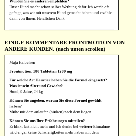
Würden Sie es anderen empfehlen?
Claudia Langendorff
Unser Hund macht schon selber Werbung dafür. Ich werde oft
gefragt, was wir mit unserem Hund gemacht haben und erzähle
Rejoint, 90 Tabletten 1200 mg
dann von Ihnen. Herzlichen Dank
Für welche Art Haustier haben Sie die Formel eingesetzt?
Was ist sein Alter und Gewicht?
Hund.
Tugce Kücük
EINIGE KOMMENTARE FRONTMOTION VON
Können Sie angeben, warum Sie diese Formel gewählt
Backmotion, 90 Tabletten 1200 mg
ANDERE KUNDEN. (nach unten scrollen)
haben?
Für welche Art Haustier haben Sie die Formel eingesetzt?
Prophylaktisch.
Was ist sein Alter und Gewicht?
Maja Halbeisen
Können Sie uns Ihre Erfahrungen mitteilen?
Hündin, 10 Jahre, 8 Kg
Reizfreies Bewegen.
Frontmotion, 180 Tabletten 1200 mg
Können Sie angeben, warum Sie diese Formel gewählt
Würden Sie es anderen empfehlen?
Für welche Art Haustier haben Sie die Formel eingesetzt?
haben?
Ja.
Was ist sein Alter und Gewicht?
Wir haben diese Formel gewählt, weil unsere Hündin unter
Hund, 9 Jahre, 24 kg
mehreren gesundheitlichen Problemen leidet, darunter
Bandscheibenvorfälle, schwache und zitternde Hinterbeine
Können Sie angeben, warum Sie diese Formel gewählt
Monika Kroll
sowie Probleme beim Wasserlassen und Kotkontinenz.
haben?
Mühe mit dem anlaufen (hinken) nach dem liegen
Rejoint, 90 Tabletten 1200 mg
Können Sie uns Ihre Erfahrungen mitteilen?
Wir haben festgestellt, dass das Wasserlassen seit Beginn der
Können Sie uns Ihre Erfahrungen mitteilen?
Für welche Art Haustier haben Sie die Formel eingesetzt?
Anwendung leichter fällt. Sie setzt sich inzwischen häufiger
Er hinkt fast nicht mehr und ich denke bei weiterer Einnahme
Was ist sein Alter und Gewicht?
zum Pinkeln hin und uriniert öfter selbstständig. Das war vorher
wird er gar keine Schwierigkeiten mehr haben mit dem
Hund
nicht der Fall, da sie oft erst urinieren konnte, wenn die Blase