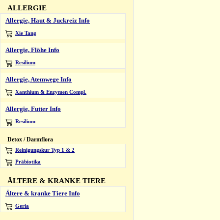
ALLERGIE
Allergie, Haut & Juckreiz Info
Xie Tang
Allergie, Flöhe Info
Resilium
Allergie, Atemwege Info
Xanthium & Enzymen Compl.
Allergie, Futter Info
Resilium
Detox / Darmflora
Reinigungskur Typ 1 & 2
Präbiotika
ÄLTERE & KRANKE TIERE
Ältere & kranke Tiere Info
Geria