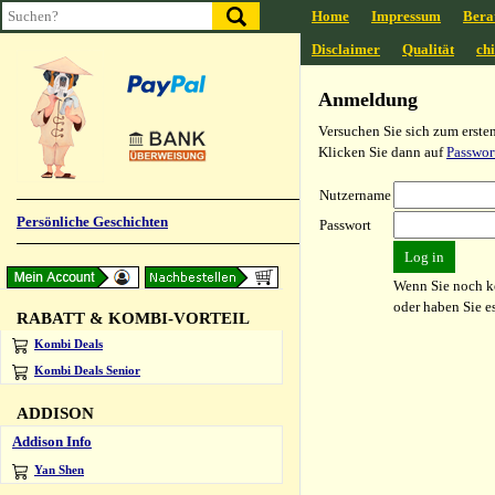
Home
Impressum
Bera
Disclaimer
Qualität
ch
Anmeldung
Versuchen Sie sich zum erst
Klicken Sie dann auf
Passwor
Nutzername
Persönliche Geschichten
Passwort
Wenn Sie noch k
oder haben Sie e
RABATT & KOMBI-VORTEIL
Kombi Deals
Kombi Deals Senior
ADDISON
Addison Info
Yan Shen