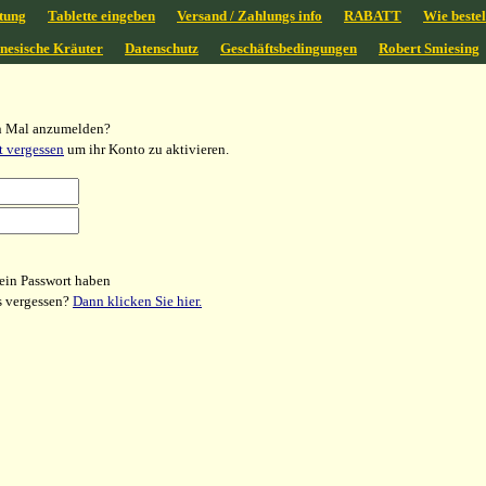
tung
Tablette eingeben
Versand / Zahlungs info
RABATT
Wie bestel
inesische Kräuter
Datenschutz
Geschäftsbedingungen
Robert Smiesing
en Mal anzumelden?
t vergessen
um ihr Konto zu aktivieren.
ein Passwort haben
s vergessen?
Dann klicken Sie hier.