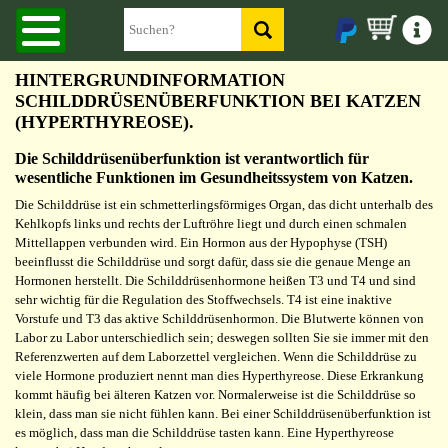
HINTERGRUNDINFORMATION
SCHILDDRÜSENÜBERFUNKTION BEI KATZEN
(HYPERTHYREOSE).
Die Schilddrüsenüberfunktion ist verantwortlich für
wesentliche Funktionen im Gesundheitssystem von Katzen.
Die Schilddrüse ist ein schmetterlingsförmiges Organ, das dicht unterhalb des
Kehlkopfs links und rechts der Luftröhre liegt und durch einen schmalen
Mittellappen verbunden wird. Ein Hormon aus der Hypophyse (TSH)
beeinflusst die Schilddrüse und sorgt dafür, dass sie die genaue Menge an
Hormonen herstellt. Die Schilddrüsenhormone heißen T3 und T4 und sind
sehr wichtig für die Regulation des Stoffwechsels. T4 ist eine inaktive
Vorstufe und T3 das aktive Schilddrüsenhormon. Die Blutwerte können von
Labor zu Labor unterschiedlich sein; deswegen sollten Sie sie immer mit den
Referenzwerten auf dem Laborzettel vergleichen. Wenn die Schilddrüse zu
viele Hormone produziert nennt man dies Hyperthyreose. Diese Erkrankung
kommt häufig bei älteren Katzen vor. Normalerweise ist die Schilddrüse so
klein, dass man sie nicht fühlen kann. Bei einer Schilddrüsenüberfunktion ist
es möglich, dass man die Schilddrüse tasten kann. Eine Hyperthyreose