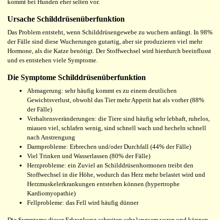
kommt bei Hunden eher selten vor.
Ursache Schilddrüsenüberfunktion
Das Problem entsteht, wenn Schilddrüsengewebe zu wuchern anfängt. In 98%
der Fälle sind diese Wucherungen gutartig, aber sie produzieren viel mehr
Hormone, als die Katze benötigt. Der Stoffwechsel wird hierdurch beeinflusst
und es entstehen viele Symptome.
Die Symptome Schilddrüsenüberfunktion
Abmagerung: sehr häufig kommt es zu einem deutlichen
Gewichtsverlust, obwohl das Tier mehr Appetit hat als vorher (88%
der Fälle)
Verhaltensveränderungen: die Tiere sind häufig sehr lebhaft, ruhelos,
miauen viel, schlafen wenig, sind schnell wach und hecheln schnell
nach Anstrengung
Darmprobleme: Erbrechen und/oder Durchfall (44% der Fälle)
Viel Trinken und Wasserlassen (80% der Fälle)
Herzprobleme: ein Zuviel an Schilddrüsenhormonen treibt den
Stoffwechsel in die Höhe, wodurch das Herz mehr belastet wird und
Herzmuskelerkrankungen entstehen können (hypertrophe
Kardiomyopathie)
Fellprobleme: das Fell wird häufig dünner
Die Symptome dieser Erkrankung schreiten sehr langsam voran und können