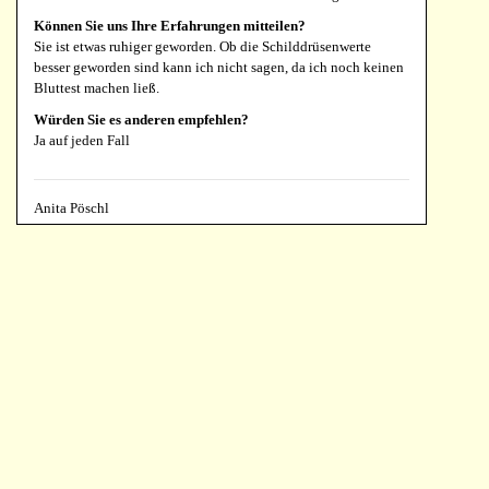
Können Sie uns Ihre Erfahrungen mitteilen?
Sie ist etwas ruhiger geworden. Ob die Schilddrüsenwerte
besser geworden sind kann ich nicht sagen, da ich noch keinen
Bluttest machen ließ.
Würden Sie es anderen empfehlen?
Ja auf jeden Fall
Anita Pöschl
SWS, 90 Tabletten 300 mg
Für welche Art Haustier haben Sie die Formel eingesetzt?
Was ist sein Alter und Gewicht?
Katze
Können Sie angeben, warum Sie diese Formel gewählt
haben?
Mein Ganzheitlicher Tierarzt hat sie mir empfohlen
Können Sie uns Ihre Erfahrungen mitteilen?
Die Symptome sind fast verschwunden. Übelkeit ist auch besser
Nur die Hitze verträgt meine Katze nicht.