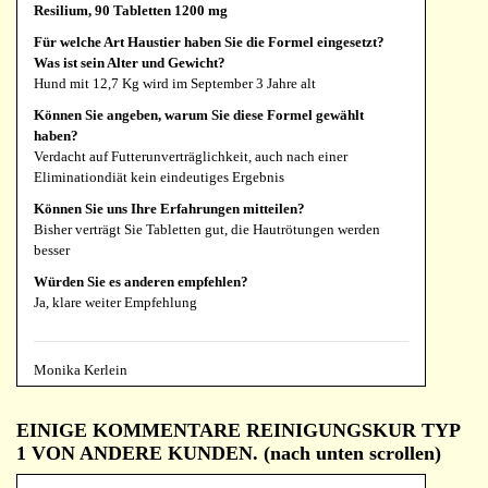
Resilium, 90 Tabletten 1200 mg
Für welche Art Haustier haben Sie die Formel eingesetzt?
Was ist sein Alter und Gewicht?
Hund mit 12,7 Kg wird im September 3 Jahre alt
Können Sie angeben, warum Sie diese Formel gewählt
haben?
Verdacht auf Futterunverträglichkeit, auch nach einer
Eliminationdiät kein eindeutiges Ergebnis
Können Sie uns Ihre Erfahrungen mitteilen?
Bisher verträgt Sie Tabletten gut, die Hautrötungen werden
besser
Würden Sie es anderen empfehlen?
Ja, klare weiter Empfehlung
Monika Kerlein
Resilium, 90 Tabletten 1200 mg
EINIGE KOMMENTARE REINIGUNGSKUR TYP
Für welche Art Haustier haben Sie die Formel eingesetzt?
1 VON ANDERE KUNDEN. (nach unten scrollen)
Was ist sein Alter und Gewicht?
Hund Rüde 2Jahre 22 kg. Pointer- Mix .Gastro und Resilium in