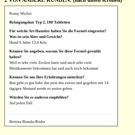
2 VON ANDERE KUNDEN. (nach unten scrollen)
Asthma meiner anderen Katze dadurch geheilt, sie hustet
Grüße.
einfach überhaupt nicht mehr seitdem. Ich bin so froh diese
tollen Mittel gefunden zu haben und gebe ihnen weiterhin
Würden Sie es anderen empfehlen?
Romy Wicher
unterstützende Mittel von dieser Seite, um ihr Immunsystem fit
Absolut !
Reinigungskur Typ 2, 180 Tabletten
zu halten.
Für welche Art Haustier haben Sie die Formel eingesetzt?
Würden Sie es anderen empfehlen?
Was ist sein Alter und Gewicht?
Herbert Wagner
Auf jeden Fall, zu 100%!!!
Hund 6 Jahre 13,4 Kilo
Resilium, 90 Tabletten 1200 mg
Können Sie angeben, warum Sie diese Formel gewählt
Für welche Art Haustier haben Sie die Formel eingesetzt?
haben?
Sven Anke
Was ist sein Alter und Gewicht?
Weil er sehr viele Zecken hatte und auch sehr viele
Reinigungskur Typ 1, 90 Tabletten
Hund 5 Jahre, Gewicht 20 kg
Medikamente bekommen hat und auch noch bekommt
Für welche Art Haustier haben Sie die Formel eingesetzt?
Können Sie angeben, warum Sie diese Formel gewählt
Können Sie uns Ihre Erfahrungen mitteilen?
Was ist sein Alter und Gewicht?
haben?
Ihm geht es gut habe das jetzt das zweite mal gegeben mit 14
Hündin, Mini Australian Shepherd, 5 Jahre und 11 Monate,
Von unserer Tierärztin empfohlen
tägigen Abstand werde es weiter geben
Gewicht: 18 kg
Können Sie uns Ihre Erfahrungen mitteilen?
Würden Sie es anderen empfehlen?
Können Sie angeben, warum Sie diese Formel gewählt
Der Juckreiz an den Ohren ist weg.
Auf jeden Fall
haben?
Würden Sie es anderen empfehlen?
Empfehlung einer Freundin
Ja
Können Sie uns Ihre Erfahrungen mitteilen?
Bettina Bianda-Röder
Ihre Zähne sind heller geworden. Der Kot wurde fester und
Reinigungskur Typ 2, 180 Tabletten
dunkler
Judith Fabry