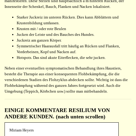
manifestieren. Diese Stellen sind hauptsächlich a m hinteren Rücken, der
Innenseite der Schenkel, Bauch, Flanken und Nacken lokalisiert.
Starker Juckreiz im unteren Rücken. Dies kann Abblättern und
Krustenbildung umfassen.
Krusten mit / oder rote Beulen
Jucken der Leiste und des Bauches des Hundes.
Juckreiz am ganzen Körper.
Symmetrischer Haarausfall tritt häufig an Rücken und Flanken,
Vorderbeinen, Kopf und Nacken auf.
Hotspots. Das sind akute Eiterflecken, die sehr jucken.
Neben einer eventuellen symptomatischen Behandlung ihres Haustiers,
besteht die Therapie aus einer konsequenten Flohbekämpfung, die die
verschiedenen Stadien des Flohzyklus abdecken sollte. Wichtig ist dass die
Flohbekämpfung während des ganzen Jahres fortgesetzt wird. Auch die
Umgebung (Teppich, Körbchen usw.) sollte man mitbehandeln.
EINIGE KOMMENTARE RESILIUM VON
ANDERE KUNDEN. (nach unten scrollen)
Miriam Heyers