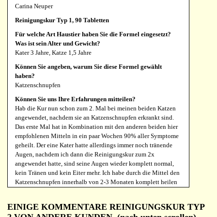
Kombination.
Carina Neuper
Können Sie angeben, warum Sie diese Formel gewählt
Reinigungskur Typ 1, 90 Tabletten
haben?
Für welche Art Haustier haben Sie die Formel eingesetzt?
Periodisch 1x wöchentlich 24 Std. blutiger Durchfall und
Was ist sein Alter und Gewicht?
Spucken weißer Schleim viel Blut kurz zuvor starker Juckreiz
Kater 3 Jahre, Katze 1,5 Jahre
an Brust und Bauch. Kam so zu uns aus dem Tierschutz auf
Pflegestelle, vor einem Jahr. Labor von Blut und Kot auch
Können Sie angeben, warum Sie diese Formel gewählt
Reisekrankheiten Allergien, und weitere Untersuchungen
haben?
ergaben leider kein Ergebnis. Die restlichen Tage der Woche
Katzenschnupfen
sehr verspielter agiler munterer Hund. Nachdem andere
Können Sie uns Ihre Erfahrungen mitteilen?
Medikamente null Besserung brachten, haben Schonkost ,
Hab die Kur nun schon zum 2. Mal bei meinen beiden Katzen
Insektenfutter usw. Seit der Gabe von Gastro und nach zwei
angewendet, nachdem sie an Katzenschnupfen erkrankt sind.
Monaten zusätzlich Resilium deutliche Besserung. Zwar noch
Das erste Mal hat in Kombination mit den anderen beiden hier
periodisch immer Do oder Fr. ein „schlechter Tag“ aber ohne
empfohlenen Mitteln in ein paar Wochen 90% aller Symptome
Blut ! Symptome nicht mehr halb so schlimm ,
geheilt. Der eine Kater hatte allerdings immer noch tränende
Gesichtszunahme . Insgesamt deutliche Besserung. Bekommt
Augen, nachdem ich dann die Reinigungskur zum 2x
wieder selbst gekocht Karotten Hâhnchenbrust und Reisflocken
angewendet hatte, sind seine Augen wieder komplett normal,
mit Mineralfutter für Allergiker. Sind auf einem guten Weg . Er
kein Tränen und kein Eiter mehr. Ich habe durch die Mittel den
bleibt bei uns geht nicht in die Vermittlung.
Katzenschnupfen innerhalb von 2-3 Monaten komplett heilen
Können Sie uns Ihre Erfahrungen mitteilen?
können, ohne das Verabreichen von Antibiotika und das
Wie schon so oft seit einigen Jahren haben Smiesings Kräuter
obwohl mein Kater kurzzeitig in einem sehr schlechten Zustand
EINIGE KOMMENTARE REINIGUNGSKUR TYP
unseren Tieren wieder geholfen wenn Tierärzte an Grenzen
war. Überraschender Weise wurde als Nebeneffekt auch das
stoßen. Vielen Dank , sind froh daß es Sie gibt ! Herzliche