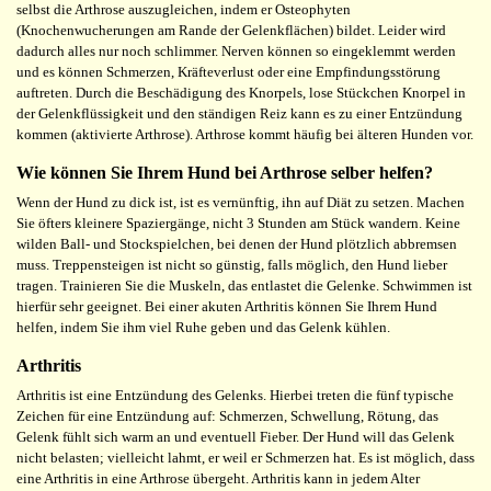
selbst die Arthrose auszugleichen, indem er Osteophyten
(Knochenwucherungen am Rande der Gelenkflächen) bildet. Leider wird
dadurch alles nur noch schlimmer. Nerven können so eingeklemmt werden
und es können Schmerzen, Kräfteverlust oder eine Empfindungsstörung
auftreten. Durch die Beschädigung des Knorpels, lose Stückchen Knorpel in
der Gelenkflüssigkeit und den ständigen Reiz kann es zu einer Entzündung
kommen (aktivierte Arthrose). Arthrose kommt häufig bei älteren Hunden vor.
Wie können Sie Ihrem Hund bei Arthrose selber helfen?
Wenn der Hund zu dick ist, ist es vernünftig, ihn auf Diät zu setzen. Machen
Sie öfters kleinere Spaziergänge, nicht 3 Stunden am Stück wandern. Keine
wilden Ball- und Stockspielchen, bei denen der Hund plötzlich abbremsen
muss. Treppensteigen ist nicht so günstig, falls möglich, den Hund lieber
tragen. Trainieren Sie die Muskeln, das entlastet die Gelenke. Schwimmen ist
hierfür sehr geeignet. Bei einer akuten Arthritis können Sie Ihrem Hund
helfen, indem Sie ihm viel Ruhe geben und das Gelenk kühlen.
Arthritis
Arthritis ist eine Entzündung des Gelenks. Hierbei treten die fünf typische
Zeichen für eine Entzündung auf: Schmerzen, Schwellung, Rötung, das
Gelenk fühlt sich warm an und eventuell Fieber. Der Hund will das Gelenk
nicht belasten; vielleicht lahmt, er weil er Schmerzen hat. Es ist möglich, dass
eine Arthritis in eine Arthrose übergeht. Arthritis kann in jedem Alter