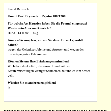
Ewald Bartosch
Kombi Deal Drynaria + Rejoint 180/1200
Für welche Art Haustier haben Sie die Formel eingesetzt?
Was ist sein Alter und Gewicht?
Hund - 14 Jahre - 16kg
Können Sie angeben, warum Sie diese Formel gewählt
haben?
wegen der Gelenksprobleme und Artrose - und wegen der
bisherigen guten Erfahrungen
Können Sie uns Ihre Erfahrungen mitteilen?
Wir haben das Gefühl, dass unser Hund mit den
Kräutermischungen weniger Schmerzen hat und es ihm besser
geht.
Würden Sie es anderen empfehlen?
ja
Monika Kroll
Drynaria, 180 Tabletten 1200 mg