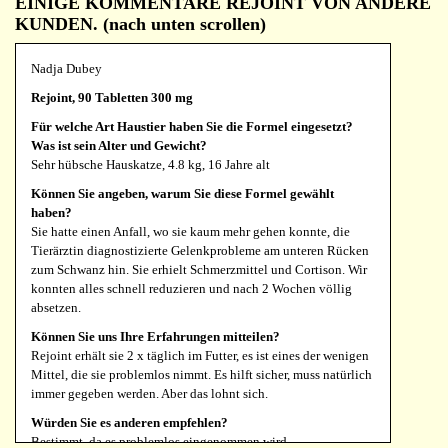
EINIGE KOMMENTARE REJOINT VON ANDERE
KUNDEN. (nach unten scrollen)
Für welche Art Haustier haben Sie die Formel eingesetzt?
Was ist sein Alter und Gewicht?
Hund
Nadja Dubey
Können Sie angeben, warum Sie diese Formel gewählt
Rejoint, 90 Tabletten 300 mg
haben?
Für welche Art Haustier haben Sie die Formel eingesetzt?
Auf anraten einer Hundebesitzer, die gute Erfahrung damit
Was ist sein Alter und Gewicht?
machen hst
Sehr hübsche Hauskatze, 4.8 kg, 16 Jahre alt
Können Sie uns Ihre Erfahrungen mitteilen?
Können Sie angeben, warum Sie diese Formel gewählt
Wirkte nach 2 Tagen und mein Hund konnte wieder fast normal
haben?
laufen
Sie hatte einen Anfall, wo sie kaum mehr gehen konnte, die
Würden Sie es anderen empfehlen?
Tierärztin diagnostizierte Gelenkprobleme am unteren Rücken
Auf jeden fall
zum Schwanz hin. Sie erhielt Schmerzmittel und Cortison. Wir
konnten alles schnell reduzieren und nach 2 Wochen völlig
absetzen.
Kristina Höfflin
Können Sie uns Ihre Erfahrungen mitteilen?
Kombi Deal Drynaria + Rejoint 90/300
Rejoint erhält sie 2 x täglich im Futter, es ist eines der wenigen
Mittel, die sie problemlos nimmt. Es hilft sicher, muss natürlich
Für welche Art Haustier haben Sie die Formel eingesetzt?
immer gegeben werden. Aber das lohnt sich.
Was ist sein Alter und Gewicht?
Hund, Dogo Argentino Mix, 6 Jahre, Übergewicht, Arthrose
Würden Sie es anderen empfehlen?
Ellbogen links, Arthrose Knie rechts. Starkes humpeln,
Bestimmt, da es problemlos eingenommen wird.