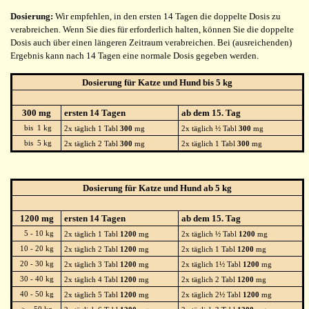
Dosierung:
Wir empfehlen, in den ersten 14 Tagen die doppelte Dosis zu
verabreichen. Wenn Sie dies für erforderlich halten, können Sie die doppelte
Dosis auch über einen längeren Zeitraum verabreichen. Bei (ausreichenden)
Ergebnis kann nach 14 Tagen eine normale Dosis gegeben werden.
Dosierung für Katze und Hund bis 5 kg
300 mg
ersten 14 Tagen
ab dem 15. Tag
bis 1 kg
2x täglich 1 Tabl
300
mg
2x täglich ½ Tabl
300
mg
bis 5 kg
2x täglich 2 Tabl
300
mg
2x täglich 1 Tabl
300
mg
Dosierung für Katze und Hund ab 5 kg
1200 mg
ersten 14 Tagen
ab dem 15. Tag
5 - 10 kg
2x täglich 1 Tabl
1200
mg
2x täglich ½ Tabl
1200
mg
10 - 20 kg
2x täglich 2 Tabl
1200
mg
2x täglich 1 Tabl
1200
mg
20 - 30 kg
2x täglich 3 Tabl
1200
mg
2x täglich 1½ Tabl
1200
mg
30 - 40 kg
2x täglich 4 Tabl
1200
mg
2x täglich 2 Tabl
1200
mg
40 - 50 kg
2x täglich 5 Tabl
1200
mg
2x täglich 2½ Tabl
1200
mg