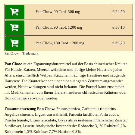
Pan Chow, 90 Tabl. 300 mg
€ 24,50
Pan Chow, 90 Tabl. 1200 mg
€ 38,10
Pan Chow, 180 Tabl. 1200 mg
€ 69,70
Pan Chow = Trade mark
Pan Chow
ist ein Ergänzungsfuttermittel auf der Basis chinesischer Kräuter.
Für Hunde, Katzen, Meerschweinchen und übrige kleine Haustiere jeden
Alters, einschließlich Welpen, Kätzchen, trächtige Haustiere und säugende
Haustiere. Die Kräuter können über einen längeren Zeitraum angewendet
werden, Nebenwirkungen sind nicht bekannt. Die Formel kann zusammen
mit Medikamenten von Ihrem Tierarzt, anderen chinesischen Kräutern oder
Homöopathie verwendet werden.
Zusammensetzung Pan Chow:
Prunus persica, Carhtamus tinctorius,
Angelica sinensis, Ligustrum wallichii, Paeonia lactiflora, Poria cocos,
Pinelia ternate, Citrus reticulata, Glycyrrhiza uralensis. Pflanzlicher Zusatz:
Sunflower, Leucin. Analytische bestandteile: Rohasche 3,1% Rohfett 0,2%
Rohprotein 1,5% Rohfaser 7,7% Natrium 0,3%.