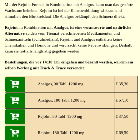
Mit der Rejoint Formel, in Kombination mit Analgos, kann man das gestörte
Wachstum beheben. Rejoint ist bei der Knochenbildung wirksam und
stimuliert den Blutkreislauf. Die Analgos bekämpft den Schmerz direkt.
Rejoint
, in Kombination mit
Analgos
, ist eine
verantworte und natürliche
Alternative
zu den vom Tierarzt verschriebenen Medikamenten und
Schmerzmitteln (Schulmedizin). Rejoint und Analgos enthälten keine
Chemikalien und Hormone und verursacht keine Nebenwirkungen. Deshalb
kann sie notfalls langfristig gegeben werden.
Bestellungen, die vor 14:30 Uhr eingehen und bezahlt werden, werden am
selben Werktag mit Track & Trace versendet.
Analgos, 90 Tabl. 1200 mg
€ 35,30
Analgos, 180 Tabl. 1200 mg
€ 67,10
Rejoint, 90 Tabl. 1200 mg
€ 37,50
Rejoint, 180 Tabl. 1200 mg
€ 69,50