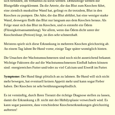
sich befinden, im Verhältnis zu klein werden. Demzufolge werden die
Blutgefäße eingeklemmt. Da die Arterie, die das Blut zum Knochen führt,
eine ziemlich muskulöse Wand hat, gelingt es ihr trotzdem, Blut in den
Knochen zu pumpen. Die Ader, die das Blut abführt, hat eine weniger starke
Wand, deswegen fließt das Blut nur langsam aus dem Knochen heraus. Als
Folge staut sich das Blut im Knochen, und es entsteht ein Ödem
(Flüssigkeitsansammlung). Vor allem, wenn das Ödem dicht unter der
Knochenhaut (Periost) liegt, ist dies sehr schmerzhaft.
Meistens spielt sich diese Erkrankung in mehreren Knochen gleichzeitig ab.
An einem Tag lahmt Ihr Hund vorne, einige Tage später womöglich hinten.
Die Ursachen der Wachstumsschmerzen sind noch nicht ausreichend bekannt.
Wichtige Faktoren die auf die Wachstumsschmerzen Einfluß haben können
sind: energiereiches Futter und/oder zu viel Calcium und Eiweiß im Futter.
Symptome:
Der Hund fängt plötzlich an zu lahmen. Ihr Hund will sich nicht
mehr bewegen, hat eventuell keinen Appetit mehr und kann sogar Fieber
haben. Der Knochen ist sehr berührungsempfindlich.
Es ist vernünftig, durch Ihren Tierarzt die richtige Diagnose stellen zu lassen,
damit die Erkrankung z.B. nicht mit der Hüftdysplasie verwechselt wird. Es
kann sogar passieren, dass verschiedene Knochenerkrankungen gleichzeitig
auftreten!