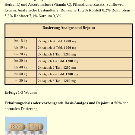
Herkunft) und Ascorbinsäure (Vitamin C). Pflanzlicher Zusatz: Sunflower,
Leucin. Analytische Bestandteile: Rohasche 13,2% Rohfett 0,2% Rohprotein
5,3% Rohfaser 7,1% Natrium 0,3%.
Dosierung Analgos und Rejoint
bis 5 kg
2x täglich ¼ Tabl.
1200
mg
bis 10 kg
2x täglich ½ Tabl.
1200
mg
bis 20 kg
2x täglich 1 Tabl.
1200
mg
bis 30 kg
2x täglich 1½ Tabl.
1200
mg
bis 40 kg
2x täglich 2 Tabl.
1200
mg
bis 50 kg
2x täglich 2½ Tabl.
1200
mg
> 50 kg
2x täglich 3 Tabl.
1200
mg
Erfolg:
1-3 Wochen.
Erhaltungsdosis oder vorbeugende Dosis Analgos und Rejoint
ist 50% der
normalen Dosierung.