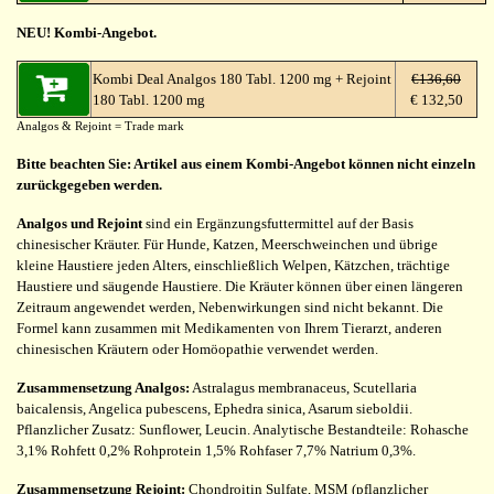
NEU! Kombi-Angebot.
Kombi Deal Analgos 180 Tabl. 1200 mg + Rejoint
€136,60
180 Tabl. 1200 mg
€ 132,50
Analgos & Rejoint = Trade mark
Bitte beachten Sie: Artikel aus einem Kombi-Angebot können nicht einzeln
zurückgegeben werden.
Analgos und Rejoint
sind ein Ergänzungsfuttermittel auf der Basis
chinesischer Kräuter. Für Hunde, Katzen, Meerschweinchen und übrige
kleine Haustiere jeden Alters, einschließlich Welpen, Kätzchen, trächtige
Haustiere und säugende Haustiere. Die Kräuter können über einen längeren
Zeitraum angewendet werden, Nebenwirkungen sind nicht bekannt. Die
Formel kann zusammen mit Medikamenten von Ihrem Tierarzt, anderen
chinesischen Kräutern oder Homöopathie verwendet werden.
Zusammensetzung Analgos:
Astralagus membranaceus, Scutellaria
baicalensis, Angelica pubescens, Ephedra sinica, Asarum sieboldii.
Pflanzlicher Zusatz: Sunflower, Leucin. Analytische Bestandteile: Rohasche
3,1% Rohfett 0,2% Rohprotein 1,5% Rohfaser 7,7% Natrium 0,3%.
Zusammensetzung Rejoint:
Chondroitin Sulfate, MSM (pflanzlicher