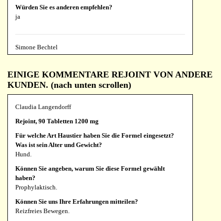
Würden Sie es anderen empfehlen?
ja
Simone Bechtel
Analgos, 180 Tabletten 1200 mg
EINIGE KOMMENTARE REJOINT VON ANDERE
Für welche Art Haustier haben Sie die Formel eingesetzt?
KUNDEN. (nach unten scrollen)
Was ist sein Alter und Gewicht?
Hund, Catahula-Leopard-Mischling, 9 Jahre, 34 kg
Claudia Langendorff
Können Sie angeben, warum Sie diese Formel gewählt
haben?
Rejoint, 90 Tabletten 1200 mg
Meine Hündin hat seit Jahren eine schwere Ellenbogen-
Für welche Art Haustier haben Sie die Formel eingesetzt?
Arthrose in beiden Ellenbogen. Neben herkömmlichen
Was ist sein Alter und Gewicht?
Schmerzmedikamenten unterstütze ich sie immer wieder mit
Hund.
den chinesischen Kräutern.
Können Sie angeben, warum Sie diese Formel gewählt
Können Sie uns Ihre Erfahrungen mitteilen?
haben?
Analgos habe ich zum ersten Mal ausprobiert und ich hatte
Prophylaktisch.
nach der Eingewöhnungszeit das Gefühl, dass sie etwas leichter
geht. Das ist nicht jeden Tag gleich, aber es gab, meiner
Können Sie uns Ihre Erfahrungen mitteilen?
Meinung nach, viel mehr bessere Tage. Daher verwende ich es
Reizfreies Bewegen.
auch weiter und schaue, wie es sich entwickelt.