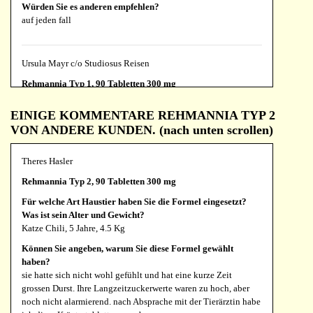
Würden Sie es anderen empfehlen?
auf jeden fall
Ursula Mayr c/o Studiosus Reisen
Rehmannia Typ 1, 90 Tabletten 300 mg
Für welche Art Haustier haben Sie die Formel eingesetzt?
EINIGE KOMMENTARE REHMANNIA TYP 2
Was ist sein Alter und Gewicht?
VON ANDERE KUNDEN. (nach unten scrollen)
Hund, Papillon, 16 Jahre, 4,5 kg
Können Sie angeben, warum Sie diese Formel gewählt
Theres Hasler
haben?
Diabetes im Anfangsstadium
Rehmannia Typ 2, 90 Tabletten 300 mg
Können Sie uns Ihre Erfahrungen mitteilen?
Für welche Art Haustier haben Sie die Formel eingesetzt?
Sehr gut! Die Beschwerden sind fast ganz weg! Sie muss nur
Was ist sein Alter und Gewicht?
noch ab und zu außer der Reihe pinkeln! Hunger und Durst
Katze Chili, 5 Jahre, 4.5 Kg
sind auch wieder normal! Sie ist auch wieder viel lebhafter
Können Sie angeben, warum Sie diese Formel gewählt
geworden!
haben?
Würden Sie es anderen empfehlen?
sie hatte sich nicht wohl gefühlt und hat eine kurze Zeit
Auf jeden Fall! Ich bin sehr dankbar für Rehmannia, da es
grossen Durst. Ihre Langzeitzuckerwerte waren zu hoch, aber
meiner sehr empfindsamen Hündin die Insulinspritzen erspart,
noch nicht alarmierend. nach Absprache mit der Tierärztin habe
die ihre Lebensqualität sehr beeinträchtigen würden!