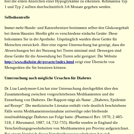
hier die ersten Anzeichen einer Hypoglykämie zu erkennen. Rehmannia Typ
1 und Typ 2 sollten durchschnittlich 3-6 Monate gegeben werden.
Selbstkontrolle
Immer mehr Hunde- und Katzenbesitzer bestimmen selber den Glukosegehalt
bei ihrem Haustier. Hierfür gibt es verschiedene einfache Geräte. Diese
bekommen Sie in der Apotheke. Ursprünglich wurden diese Geräte für
Menschen entwickelt. Aber eine eigene Untersuchung hat gezeigt, dass die
Abweichungen bei der Nutzung bei Tieren minimal sind. Deswegen sind
diese Geräte für die Anwendung bei Tieren sehr geeignet. Die Website
http://www.diabsite.de/geraete/index.html
zeigt eine Übersicht von
Messgeräten die Sie benutzen können.
Untersuchung nach mögliche Ursachen für Diabetes
Dr. Lisa Landymore-Lim hat eine Untersuchung durchgeführt über den
Zusammenhang zwischen vorgeschriebenen Medikamenten und die
Entstehung von Diabetes. Der Rapport trägt als Name: „Diabetes, Epidemie
auf Rezept“. Die medizinische Literatur enthält viele deutlich beschriebene
Fälle worin Medikamenteneinnahme zeitweilige oder bleibende
insulinabhängige Diabetes zur Folge hatte. (Pharmacol Rev. 1970; 2:485-
518; J. Rheumatol, 1987, 14, 732-735). Hierfür wurden in England die
Verschreibungsgewohnheiten von Medikamenten pro Provinz aufgezeichnet.
Bei einem Vergleich dieser Verschreibungsgewohnheiten hat sich