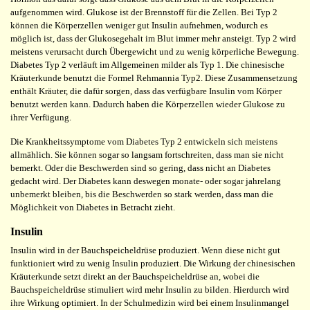
aufgenommen wird. Glukose ist der Brennstoff für die Zellen. Bei Typ 2
können die Körperzellen weniger gut Insulin aufnehmen, wodurch es
möglich ist, dass der Glukosegehalt im Blut immer mehr ansteigt. Typ 2 wird
meistens verursacht durch Übergewicht und zu wenig körperliche Bewegung.
Diabetes Typ 2 verläuft im Allgemeinen milder als Typ 1. Die chinesische
Kräuterkunde benutzt die Formel Rehmannia Typ2. Diese Zusammensetzung
enthält Kräuter, die dafür sorgen, dass das verfügbare Insulin vom Körper
benutzt werden kann. Dadurch haben die Körperzellen wieder Glukose zu
ihrer Verfügung.
Die Krankheitssymptome vom Diabetes Typ 2 entwickeln sich meistens
allmählich. Sie können sogar so langsam fortschreiten, dass man sie nicht
bemerkt. Oder die Beschwerden sind so gering, dass nicht an Diabetes
gedacht wird. Der Diabetes kann deswegen monate- oder sogar jahrelang
unbemerkt bleiben, bis die Beschwerden so stark werden, dass man die
Möglichkeit von Diabetes in Betracht zieht.
Insulin
Insulin wird in der Bauchspeicheldrüse produziert. Wenn diese nicht gut
funktioniert wird zu wenig Insulin produziert. Die Wirkung der chinesischen
Kräuterkunde setzt direkt an der Bauchspeicheldrüse an, wobei die
Bauchspeicheldrüse stimuliert wird mehr Insulin zu bilden. Hierdurch wird
ihre Wirkung optimiert. In der Schulmedizin wird bei einem Insulinmangel