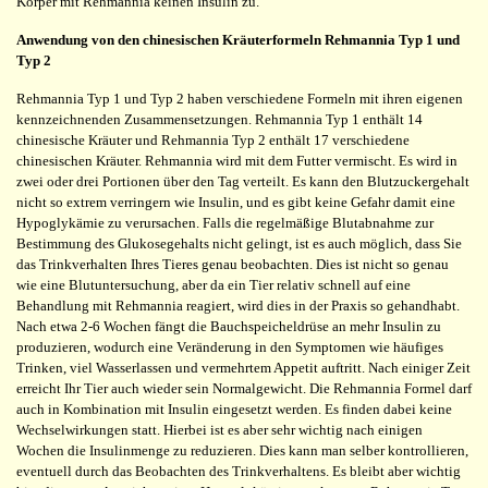
Körper mit Rehmannia keinen Insulin zu.
Anwendung von den chinesischen Kräuterformeln Rehmannia Typ 1 und
Typ 2
Rehmannia Typ 1 und Typ 2 haben verschiedene Formeln mit ihren eigenen
kennzeichnenden Zusammensetzungen. Rehmannia Typ 1 enthält 14
chinesische Kräuter und Rehmannia Typ 2 enthält 17 verschiedene
chinesischen Kräuter. Rehmannia wird mit dem Futter vermischt. Es wird in
zwei oder drei Portionen über den Tag verteilt. Es kann den Blutzuckergehalt
nicht so extrem verringern wie Insulin, und es gibt keine Gefahr damit eine
Hypoglykämie zu verursachen. Falls die regelmäßige Blutabnahme zur
Bestimmung des Glukosegehalts nicht gelingt, ist es auch möglich, dass Sie
das Trinkverhalten Ihres Tieres genau beobachten. Dies ist nicht so genau
wie eine Blutuntersuchung, aber da ein Tier relativ schnell auf eine
Behandlung mit Rehmannia reagiert, wird dies in der Praxis so gehandhabt.
Nach etwa 2-6 Wochen fängt die Bauchspeicheldrüse an mehr Insulin zu
produzieren, wodurch eine Veränderung in den Symptomen wie häufiges
Trinken, viel Wasserlassen und vermehrtem Appetit auftritt. Nach einiger Zeit
erreicht Ihr Tier auch wieder sein Normalgewicht. Die Rehmannia Formel darf
auch in Kombination mit Insulin eingesetzt werden. Es finden dabei keine
Wechselwirkungen statt. Hierbei ist es aber sehr wichtig nach einigen
Wochen die Insulinmenge zu reduzieren. Dies kann man selber kontrollieren,
eventuell durch das Beobachten des Trinkverhaltens. Es bleibt aber wichtig