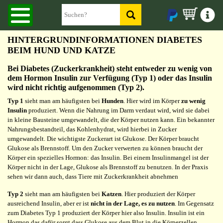
HINTERGRUNDINFORMATIONEN DIABETES
BEIM HUND UND KATZE
Bei Diabetes (Zuckerkrankheit) steht entweder zu wenig von
dem Hormon Insulin zur Verfügung (Typ 1) oder das Insulin
wird nicht richtig aufgenommen (Typ 2).
Typ 1
sieht man am häufigsten bei
Hunden
. Hier wird im Körper
zu wenig
Insulin
produziert. Wenn die Nahrung im Darm verdaut wird, wird sie dabei
in kleine Bausteine umgewandelt, die der Körper nutzen kann. Ein bekannter
Nahrungsbestandteil, das Kohlenhydrat, wird hierbei in Zucker
umgewandelt. Die wichtigste Zuckerart ist Glukose. Der Körper braucht
Glukose als Brennstoff. Um den Zucker verwerten zu können braucht der
Körper ein spezielles Hormon: das Insulin. Bei einem Insulinmangel ist der
Körper nicht in der Lage, Glukose als Brennstoff zu benutzen. In der Praxis
sehen wir dann auch, dass Tiere mit Zuckerkrankheit abnehmen
Typ 2
sieht man am häufigsten bei
Katzen
. Hier produziert der Körper
ausreichend Insulin, aber er ist
nicht in der Lage, es zu nutzen
. Im Gegensatz
zum Diabetes Typ 1 produziert der Körper hier also Insulin. Insulin ist ein
Hormon das dafür sorgt dass Glukose aus dem Blut in die Körperzellen