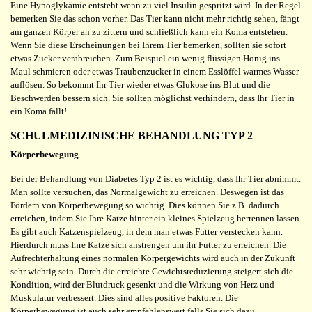
Eine Hypoglykämie entsteht wenn zu viel Insulin gespritzt wird. In der Regel
bemerken Sie das schon vorher. Das Tier kann nicht mehr richtig sehen, fängt
am ganzen Körper an zu zittern und schließlich kann ein Koma entstehen.
Wenn Sie diese Erscheinungen bei Ihrem Tier bemerken, sollten sie sofort
etwas Zucker verabreichen. Zum Beispiel ein wenig flüssigen Honig ins
Maul schmieren oder etwas Traubenzucker in einem Esslöffel warmes Wasser
auflösen. So bekommt Ihr Tier wieder etwas Glukose ins Blut und die
Beschwerden bessern sich. Sie sollten möglichst verhindern, dass Ihr Tier in
ein Koma fällt!
SCHULMEDIZINISCHE BEHANDLUNG TYP 2
Körperbewegung
Bei der Behandlung von Diabetes Typ 2 ist es wichtig, dass Ihr Tier abnimmt.
Man sollte versuchen, das Normalgewicht zu erreichen. Deswegen ist das
Fördern von Körperbewegung so wichtig. Dies können Sie z.B. dadurch
erreichen, indem Sie Ihre Katze hinter ein kleines Spielzeug herrennen lassen.
Es gibt auch Katzenspielzeug, in dem man etwas Futter verstecken kann.
Hierdurch muss Ihre Katze sich anstrengen um ihr Futter zu erreichen. Die
Aufrechterhaltung eines normalen Körpergewichts wird auch in der Zukunft
sehr wichtig sein. Durch die erreichte Gewichtsreduzierung steigert sich die
Kondition, wird der Blutdruck gesenkt und die Wirkung von Herz und
Muskulatur verbessert. Dies sind alles positive Faktoren. Die
Körperbewegung ist auch sehr empfehlenswert falls Sie sich dazu