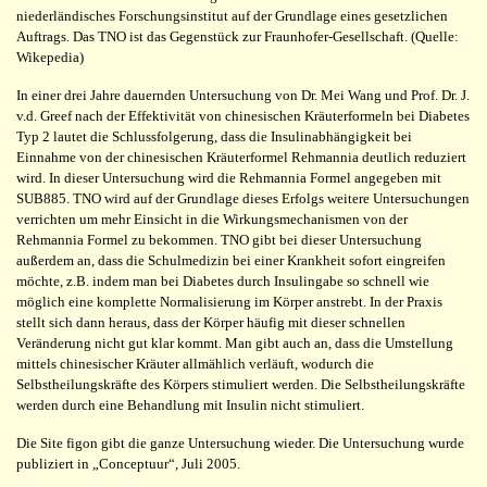
niederländisches Forschungsinstitut auf der Grundlage eines gesetzlichen
Auftrags. Das TNO ist das Gegenstück zur Fraunhofer-Gesellschaft. (Quelle:
Wikepedia)
In einer drei Jahre dauernden Untersuchung von Dr. Mei Wang und Prof. Dr. J.
v.d. Greef nach der Effektivität von chinesischen Kräuterformeln bei Diabetes
Typ 2 lautet die Schlussfolgerung, dass die Insulinabhängigkeit bei
Einnahme von der chinesischen Kräuterformel Rehmannia deutlich reduziert
wird. In dieser Untersuchung wird die Rehmannia Formel angegeben mit
SUB885. TNO wird auf der Grundlage dieses Erfolgs weitere Untersuchungen
verrichten um mehr Einsicht in die Wirkungsmechanismen von der
Rehmannia Formel zu bekommen. TNO gibt bei dieser Untersuchung
außerdem an, dass die Schulmedizin bei einer Krankheit sofort eingreifen
möchte, z.B. indem man bei Diabetes durch Insulingabe so schnell wie
möglich eine komplette Normalisierung im Körper anstrebt. In der Praxis
stellt sich dann heraus, dass der Körper häufig mit dieser schnellen
Veränderung nicht gut klar kommt. Man gibt auch an, dass die Umstellung
mittels chinesischer Kräuter allmählich verläuft, wodurch die
Selbstheilungskräfte des Körpers stimuliert werden. Die Selbstheilungskräfte
werden durch eine Behandlung mit Insulin nicht stimuliert.
Die Site figon gibt die ganze Untersuchung wieder. Die Untersuchung wurde
publiziert in „Conceptuur“, Juli 2005.