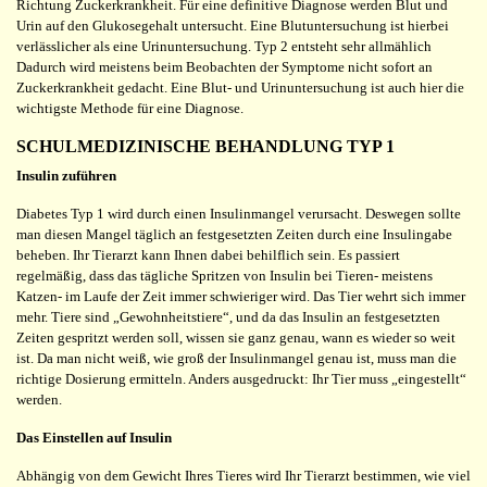
Richtung Zuckerkrankheit. Für eine definitive Diagnose werden Blut und
Urin auf den Glukosegehalt untersucht. Eine Blutuntersuchung ist hierbei
verlässlicher als eine Urinuntersuchung. Typ 2 entsteht sehr allmählich
Dadurch wird meistens beim Beobachten der Symptome nicht sofort an
Zuckerkrankheit gedacht. Eine Blut- und Urinuntersuchung ist auch hier die
wichtigste Methode für eine Diagnose.
SCHULMEDIZINISCHE BEHANDLUNG TYP 1
Insulin zuführen
Diabetes Typ 1 wird durch einen Insulinmangel verursacht. Deswegen sollte
man diesen Mangel täglich an festgesetzten Zeiten durch eine Insulingabe
beheben. Ihr Tierarzt kann Ihnen dabei behilflich sein. Es passiert
regelmäßig, dass das tägliche Spritzen von Insulin bei Tieren- meistens
Katzen- im Laufe der Zeit immer schwieriger wird. Das Tier wehrt sich immer
mehr. Tiere sind „Gewohnheitstiere“, und da das Insulin an festgesetzten
Zeiten gespritzt werden soll, wissen sie ganz genau, wann es wieder so weit
ist. Da man nicht weiß, wie groß der Insulinmangel genau ist, muss man die
richtige Dosierung ermitteln. Anders ausgedruckt: Ihr Tier muss „eingestellt“
werden.
Das Einstellen auf Insulin
Abhängig von dem Gewicht Ihres Tieres wird Ihr Tierarzt bestimmen, wie viel