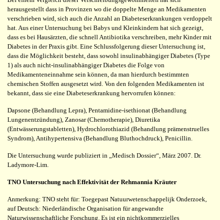
herausgestellt dass in Provinzen wo die doppelte Menge an Medikamenten
verschrieben wird, sich auch die Anzahl an Diabeteserkrankungen verdoppelt
hat. Aus einer Untersuchung bei Babys und Kleinkindern hat sich gezeigt,
dass es bei Hausärzten, die schnell Antibiotika verschreiben, mehr Kinder mit
Diabetes in der Praxis gibt. Eine Schlussfolgerung dieser Untersuchung ist,
dass die Möglichkeit besteht, dass sowohl insulinabhängiger Diabetes (Type
1) als auch nicht-insulinabhängiger Diabetes die Folge von
Medikamenteneinnahme sein können, da man hierdurch bestimmten
chemischen Stoffen ausgesetzt wird. Von den folgenden Medikamenten ist
bekannt, dass sie eine Diabeteserkrankung hervorrufen können:
Dapsone (Behandlung Lepra), Pentamidine-isethionat (Behandlung
Lungenentzündung), Zanosar (Chemotherapie), Diuretika
(Entwässerungstabletten), Hydrochlorothiazid (Behandlung prämenstruelles
Syndrom), Antihypertensiva (Behandlung Bluthochdruck), Penicillin.
Die Untersuchung wurde publiziert in „Medisch Dossier“, März 2007. Dr.
Ladymore-Lim.
TNO Untersuchung nach Effektivität der Rehmannia Kräuter
Anmerkung: TNO steht für: Toegepast Natuurwetenschappelijk Onderzoek,
auf Deutsch: Niederländische Organisation für angewandte
Naturwissenschaftliche Forschung. Es ist ein nichtkommerzielles