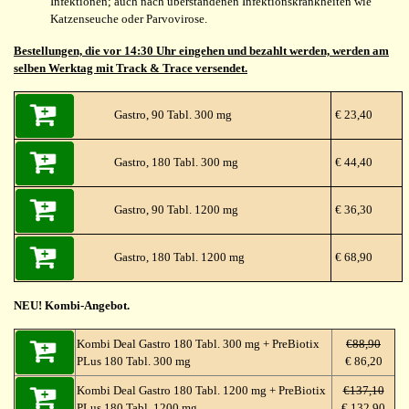
Infektionen; auch nach überstandenen Infektionskrankheiten wie
Katzenseuche oder Parvovirose.
Bestellungen, die vor 14:30 Uhr eingehen und bezahlt werden, werden am
selben Werktag mit Track & Trace versendet.
Gastro, 90 Tabl. 300 mg
€ 23,40
Gastro, 180 Tabl. 300 mg
€ 44,40
Gastro, 90 Tabl. 1200 mg
€ 36,30
Gastro, 180 Tabl. 1200 mg
€ 68,90
NEU! Kombi-Angebot.
Kombi Deal Gastro 180 Tabl. 300 mg + PreBiotix
€88,90
PLus 180 Tabl. 300 mg
€ 86,20
Kombi Deal Gastro 180 Tabl. 1200 mg + PreBiotix
€137,10
PLus 180 Tabl. 1200 mg
€ 132,90