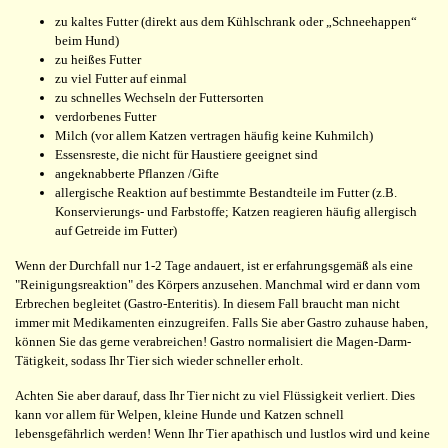
zu kaltes Futter (direkt aus dem Kühlschrank oder „Schneehappen“
beim Hund)
zu heißes Futter
zu viel Futter auf einmal
zu schnelles Wechseln der Futtersorten
verdorbenes Futter
Milch (vor allem Katzen vertragen häufig keine Kuhmilch)
Essensreste, die nicht für Haustiere geeignet sind
angeknabberte Pflanzen /Gifte
allergische Reaktion auf bestimmte Bestandteile im Futter (z.B.
Konservierungs- und Farbstoffe; Katzen reagieren häufig allergisch
auf Getreide im Futter)
Wenn der Durchfall nur 1-2 Tage andauert, ist er erfahrungsgemäß als eine
"Reinigungsreaktion" des Körpers anzusehen. Manchmal wird er dann vom
Erbrechen begleitet (Gastro-Enteritis). In diesem Fall braucht man nicht
immer mit Medikamenten einzugreifen. Falls Sie aber Gastro zuhause haben,
können Sie das gerne verabreichen! Gastro normalisiert die Magen-Darm-
Tätigkeit, sodass Ihr Tier sich wieder schneller erholt.
Achten Sie aber darauf, dass Ihr Tier nicht zu viel Flüssigkeit verliert. Dies
kann vor allem für Welpen, kleine Hunde und Katzen schnell
lebensgefährlich werden! Wenn Ihr Tier apathisch und lustlos wird und keine