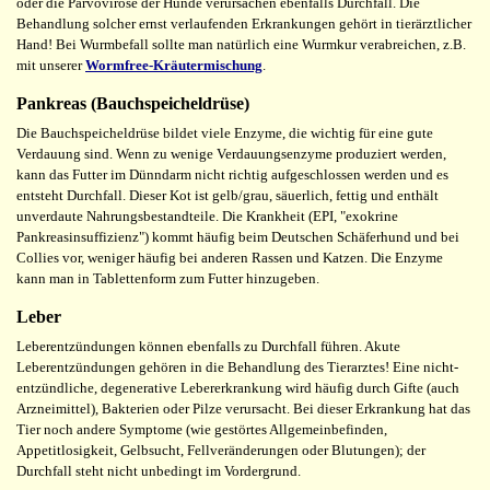
oder die Parvovirose der Hunde verursachen ebenfalls Durchfall. Die
Behandlung solcher ernst verlaufenden Erkrankungen gehört in tierärztlicher
Hand! Bei Wurmbefall sollte man natürlich eine Wurmkur verabreichen, z.B.
mit unserer
Wormfree-Kräutermischung
.
Pankreas (Bauchspeicheldrüse)
Die Bauchspeicheldrüse bildet viele Enzyme, die wichtig für eine gute
Verdauung sind. Wenn zu wenige Verdauungsenzyme produziert werden,
kann das Futter im Dünndarm nicht richtig aufgeschlossen werden und es
entsteht Durchfall. Dieser Kot ist gelb/grau, säuerlich, fettig und enthält
unverdaute Nahrungsbestandteile. Die Krankheit (EPI, "exokrine
Pankreasinsuffizienz") kommt häufig beim Deutschen Schäferhund und bei
Collies vor, weniger häufig bei anderen Rassen und Katzen. Die Enzyme
kann man in Tablettenform zum Futter hinzugeben.
Leber
Leberentzündungen können ebenfalls zu Durchfall führen. Akute
Leberentzündungen gehören in die Behandlung des Tierarztes! Eine nicht-
entzündliche, degenerative Lebererkrankung wird häufig durch Gifte (auch
Arzneimittel), Bakterien oder Pilze verursacht. Bei dieser Erkrankung hat das
Tier noch andere Symptome (wie gestörtes Allgemeinbefinden,
Appetitlosigkeit, Gelbsucht, Fellveränderungen oder Blutungen); der
Durchfall steht nicht unbedingt im Vordergrund.