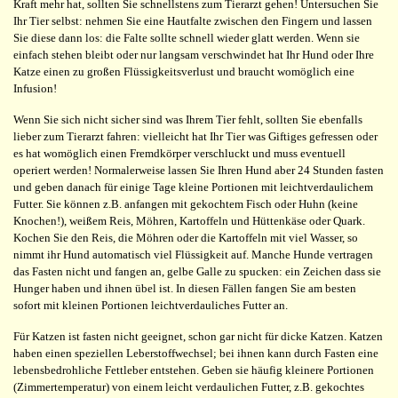
Kraft mehr hat, sollten Sie schnellstens zum Tierarzt gehen! Untersuchen Sie
Ihr Tier selbst: nehmen Sie eine Hautfalte zwischen den Fingern und lassen
Sie diese dann los: die Falte sollte schnell wieder glatt werden. Wenn sie
einfach stehen bleibt oder nur langsam verschwindet hat Ihr Hund oder Ihre
Katze einen zu großen Flüssigkeitsverlust und braucht womöglich eine
Infusion!
Wenn Sie sich nicht sicher sind was Ihrem Tier fehlt, sollten Sie ebenfalls
lieber zum Tierarzt fahren: vielleicht hat Ihr Tier was Giftiges gefressen oder
es hat womöglich einen Fremdkörper verschluckt und muss eventuell
operiert werden! Normalerweise lassen Sie Ihren Hund aber 24 Stunden fasten
und geben danach für einige Tage kleine Portionen mit leichtverdaulichem
Futter. Sie können z.B. anfangen mit gekochtem Fisch oder Huhn (keine
Knochen!), weißem Reis, Möhren, Kartoffeln und Hüttenkäse oder Quark.
Kochen Sie den Reis, die Möhren oder die Kartoffeln mit viel Wasser, so
nimmt ihr Hund automatisch viel Flüssigkeit auf. Manche Hunde vertragen
das Fasten nicht und fangen an, gelbe Galle zu spucken: ein Zeichen dass sie
Hunger haben und ihnen übel ist. In diesen Fällen fangen Sie am besten
sofort mit kleinen Portionen leichtverdauliches Futter an.
Für Katzen ist fasten nicht geeignet, schon gar nicht für dicke Katzen. Katzen
haben einen speziellen Leberstoffwechsel; bei ihnen kann durch Fasten eine
lebensbedrohliche Fettleber entstehen. Geben sie häufig kleinere Portionen
(Zimmertemperatur) von einem leicht verdaulichen Futter, z.B. gekochtes