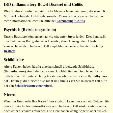
IBD (lnflammatory Bowel Disease) und Colitis
Dies ist eine chronisch entzündliche Magen-Darmerkrankung, die man mit
Morbus Crohn oder Colitis ulcerosa der Menschen vergleichen kann. Für
mehr Informationen lesen Sie bitte bei
Entzündung/ Colitis
.
Psychisch (Reizdarmsyndrom)
Unsere Haustiere können, genau wie wir, unter Stress leiden. Dies kann z.B.
durch ein neues Baby, ein neues Haustier, einen Umzug oder Urlaub
verursacht werden. In diesem Fall empfehlen wir unsere Kräutermischung
Destress
.
Schilddrüse
Ältere Katzen haben häufig eine zu schnell arbeitende Schilddrüse
(Hyperthyreose). Auch das kann zum Durchfall führen. Der Tierarzt kann
mittels einer Blutuntersuchung feststellen, ob Ihre Katze eine Hyperthyreose
hat. Hier liegt die Ursache also nicht im Darm. Lesen Sie in diesem Fall bitte
bei den
Schilddrüsentexten weiter!
.
Nieren
Wenn Ihr Hund oder Ihre Katze öfters erbricht, kann dies auch ein Zeichen für
eine chronische Niereninsuffizienz sein. In diesem Fall wird meistens heller
oder weißer Schaum erbrochen. Die Tiere haben wenig Appetit, aber trinken