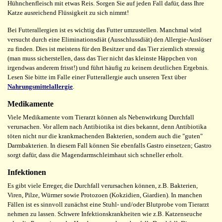
Hühnchenfleisch mit etwas Reis. Sorgen Sie auf jeden Fall dafür, dass Ihre
Katze ausreichend Flüssigkeit zu sich nimmt!
Bei Futterallergien ist es wichtig das Futter umzustellen. Manchmal wird
versucht durch eine Eliminationsdiät (Ausschlussdiät) den Allergie-Auslöser
zu finden. Dies ist meistens für den Besitzer und das Tier ziemlich stressig
(man muss sicherstellen, dass das Tier nicht das kleinste Häppchen von
irgendwas anderem frisst!) und führt häufig zu keinem deutlichen Ergebnis.
Lesen Sie bitte im Falle einer Futterallergie auch unseren Text über
Nahrungsmittelallergie
.
Medikamente
Viele Medikamente vom Tierarzt können als Nebenwirkung Durchfall
verursachen. Vor allem nach Antibiotika ist dies bekannt, denn Antibiotika
töten nicht nur die krankmachenden Bakterien, sondern auch die "guten"
Darmbakterien. In diesem Fall können Sie ebenfalls Gastro einsetzen; Gastro
sorgt dafür, dass die Magendarmschleimhaut sich schneller erholt.
Infektionen
Es gibt viele Erreger, die Durchfall verursachen können, z.B. Bakterien,
Viren, Pilze, Würmer sowie Protozoen (Kokzidien, Giardien). In manchen
Fällen ist es sinnvoll zunächst eine Stuhl- und/oder Blutprobe vom Tierarzt
nehmen zu lassen. Schwere Infektionskrankheiten wie z.B. Katzenseuche