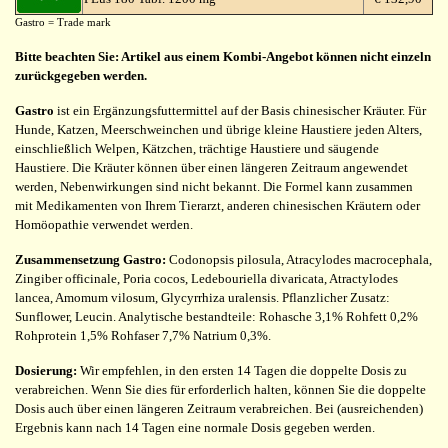
Gastro = Trade mark
Bitte beachten Sie: Artikel aus einem Kombi-Angebot können nicht einzeln
zurückgegeben werden.
Gastro
ist ein Ergänzungsfuttermittel auf der Basis chinesischer Kräuter. Für
Hunde, Katzen, Meerschweinchen und übrige kleine Haustiere jeden Alters,
einschließlich Welpen, Kätzchen, trächtige Haustiere und säugende
Haustiere. Die Kräuter können über einen längeren Zeitraum angewendet
werden, Nebenwirkungen sind nicht bekannt. Die Formel kann zusammen
mit Medikamenten von Ihrem Tierarzt, anderen chinesischen Kräutern oder
Homöopathie verwendet werden.
Zusammensetzung Gastro:
Codonopsis pilosula, Atracylodes macrocephala,
Zingiber officinale, Poria cocos, Ledebouriella divaricata, Atractylodes
lancea, Amomum vilosum, Glycyrrhiza uralensis. Pflanzlicher Zusatz:
Sunflower, Leucin. Analytische bestandteile: Rohasche 3,1% Rohfett 0,2%
Rohprotein 1,5% Rohfaser 7,7% Natrium 0,3%.
Dosierung:
Wir empfehlen, in den ersten 14 Tagen die doppelte Dosis zu
verabreichen. Wenn Sie dies für erforderlich halten, können Sie die doppelte
Dosis auch über einen längeren Zeitraum verabreichen. Bei (ausreichenden)
Ergebnis kann nach 14 Tagen eine normale Dosis gegeben werden.