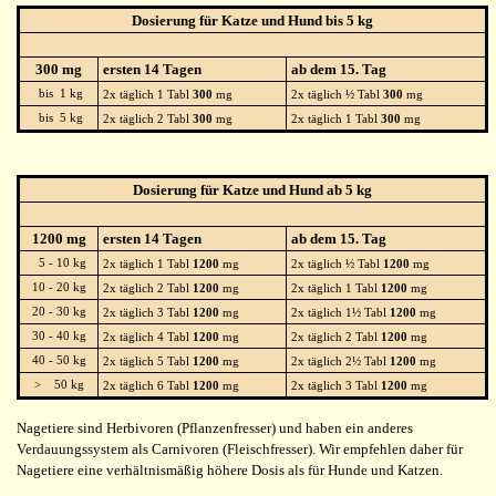
Dosierung für Katze und Hund bis 5 kg
300 mg
ersten 14 Tagen
ab dem 15. Tag
bis 1 kg
2x täglich 1 Tabl
300
mg
2x täglich ½ Tabl
300
mg
bis 5 kg
2x täglich 2 Tabl
300
mg
2x täglich 1 Tabl
300
mg
Dosierung für Katze und Hund ab 5 kg
1200 mg
ersten 14 Tagen
ab dem 15. Tag
5 - 10 kg
2x täglich 1 Tabl
1200
mg
2x täglich ½ Tabl
1200
mg
10 - 20 kg
2x täglich 2 Tabl
1200
mg
2x täglich 1 Tabl
1200
mg
20 - 30 kg
2x täglich 3 Tabl
1200
mg
2x täglich 1½ Tabl
1200
mg
30 - 40 kg
2x täglich 4 Tabl
1200
mg
2x täglich 2 Tabl
1200
mg
40 - 50 kg
2x täglich 5 Tabl
1200
mg
2x täglich 2½ Tabl
1200
mg
> 50 kg
2x täglich 6 Tabl
1200
mg
2x täglich 3 Tabl
1200
mg
Nagetiere sind Herbivoren (Pflanzenfresser) und haben ein anderes
Verdauungssystem als Carnivoren (Fleischfresser). Wir empfehlen daher für
Nagetiere eine verhältnismäßig höhere Dosis als für Hunde und Katzen.