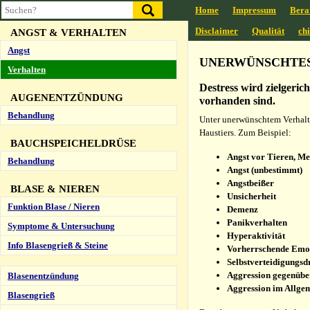
Behandlung
Home
Impressum
Bera
Disclaimer
Qualität
ch
ANGST & VERHALTEN
Angst
UNERWÜNSCHTES
Verhalten
Destress wird zielgeric
AUGENENTZÜNDUNG
vorhanden sind.
Behandlung
Unter unerwünschtem Verhalte
Haustiers. Zum Beispiel:
BAUCHSPEICHELDRÜSE
Angst vor Tieren, M
Behandlung
Angst (unbestimmt)
Angstbeißer
BLASE & NIEREN
Unsicherheit
Funktion Blase / Nieren
Demenz
Panikverhalten
Symptome & Untersuchung
Hyperaktivität
Info Blasengrieß & Steine
Vorherrschende Emot
Selbstverteidigungsd
Aggression gegenübe
Blasenentzündung
Aggression im Allge
Blasengrieß