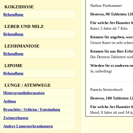
Nadine Puttkammer
KOKZIDIOSE
Destress, 90 Tabletten 1
Behandlung
Für welche Art Haustier h
LEBER UND MILZ
Kater, 5 Jahre alt 7 Kilo
Behandlung
Können Sie angeben, war
Unsere Kater ist sehr sch
LEISHMANIOSE
Können Sie uns Ihre Erfa
Behandlung
Die Destress Tabletten wir
Würden Sie es anderen e
LIPOME
Ja, unbedingt
Behandlung
LUNGE / ATEMWEGE
Pamela Stentenbach
Hintergrundinformation
Destress, 180 Tabletten 
Asthma
Für welche Art Haustier h
Bronchitis / Schleim / Entzündung
Hund, 9 Jahre alt und 34 k
Zwingerhusten
Können Sie angeben, war
Andere Lungenerkrankungen
Empfehlung meiner Heilpr