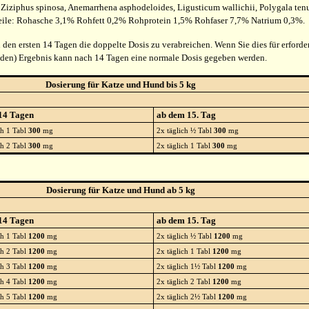
Ziziphus spinosa, Anemarrhena asphodeloides, Ligusticum wallichii, Polygala tenuif
teile: Rohasche 3,1% Rohfett 0,2% Rohprotein 1,5% Rohfaser 7,7% Natrium 0,3%.
 den ersten 14 Tagen die doppelte Dosis zu verabreichen. Wenn Sie dies für erforde
nden) Ergebnis kann nach 14 Tagen eine normale Dosis gegeben werden.
Dosierung für Katze und Hund bis 5 kg
 14 Tagen
ab dem 15. Tag
ch 1 Tabl
300
mg
2x täglich ½ Tabl
300
mg
ch 2 Tabl
300
mg
2x täglich 1 Tabl
300
mg
Dosierung für Katze und Hund ab 5 kg
 14 Tagen
ab dem 15. Tag
ch 1 Tabl
1200
mg
2x täglich ½ Tabl
1200
mg
ch 2 Tabl
1200
mg
2x täglich 1 Tabl
1200
mg
ch 3 Tabl
1200
mg
2x täglich 1½ Tabl
1200
mg
ch 4 Tabl
1200
mg
2x täglich 2 Tabl
1200
mg
ch 5 Tabl
1200
mg
2x täglich 2½ Tabl
1200
mg