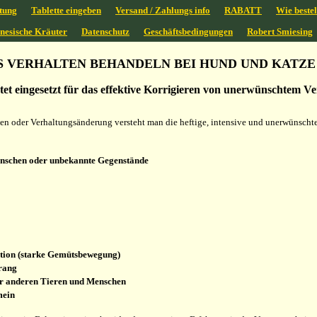
tung
Tablette eingeben
Versand / Zahlungs info
RABATT
Wie bestel
inesische Kräuter
Datenschutz
Geschäftsbedingungen
Robert Smiesing
 VERHALTEN BEHANDELN BEI HUND UND KATZE 
htet eingesetzt für das effektive Korrigieren von unerwünschtem V
n oder Verhaltungsänderung versteht man die heftige, intensive und unerwünscht
enschen oder unbekannte Gegenstände
ion (starke Gemütsbewegung)
rang
r anderen Tieren und Menschen
mein