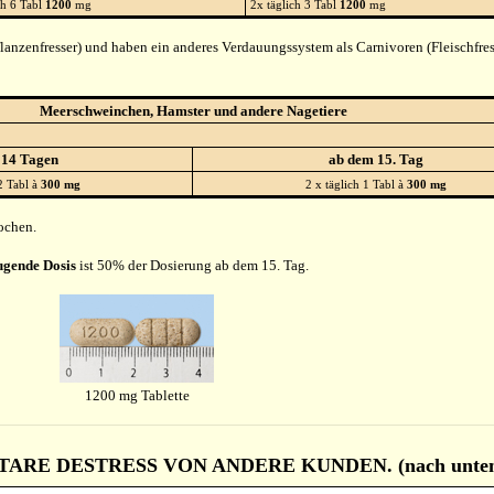
ch 6 Tabl
1200
mg
2x täglich 3 Tabl
1200
mg
lanzenfresser) und haben ein anderes Verdauungssystem als Carnivoren (Fleischfres
Meerschweinchen, Hamster und andere Nagetiere
 14 Tagen
ab dem 15. Tag
2 Tabl à
300 mg
2 x täglich 1 Tabl à
300 mg
ochen.
ugende Dosis
ist 50% der Dosierung ab dem 15. Tag.
1200 mg Tablette
RE DESTRESS VON ANDERE KUNDEN. (nach unten s