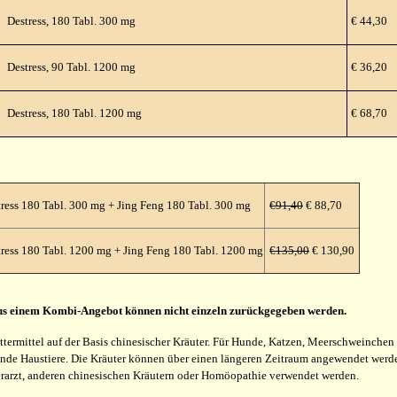
Destress, 180 Tabl. 300 mg
€ 44,30
Destress, 90 Tabl. 1200 mg
€ 36,20
Destress, 180 Tabl. 1200 mg
€ 68,70
ress 180 Tabl. 300 mg + Jing Feng 180 Tabl. 300 mg
€91,40
€ 88,70
ress 180 Tabl. 1200 mg + Jing Feng 180 Tabl. 1200 mg
€135,00
€ 130,90
 aus einem Kombi-Angebot können nicht einzeln zurückgegeben werden.
ttermittel auf der Basis chinesischer Kräuter. Für Hunde, Katzen, Meerschweinchen 
gende Haustiere. Die Kräuter können über einen längeren Zeitraum angewendet wer
arzt, anderen chinesischen Kräutern oder Homöopathie verwendet werden.