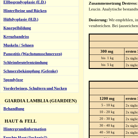
Ellbogendysplasie (E.D.)
Zusammensetzung Destress:
Leucin. Analytische bestand
Hinterlbeine und Rücken
Hüftdysplasie (H.D.)
Dosierung:
Wir empfehlen, in
verabreichen. Bei (ausreiche
Knorpelbildung
Kreuzbandriss
Muskeln / Sehnen
300 mg
ersten
Panostitis (Wachstumsschmerzen)
bis 1 kg
2x tägli
Schleimbeutelentzündung
bis 5 kg
2x tägli
Schmerzbekämpfung (Gelenke)
Spondylose
Vorderbeinen, Schultern und Nacken
1200 mg
ersten
GIARDIA LAMBLIA (GIARDIEN)
5 - 10 kg
2x tägli
Behandlung
10 - 20 kg
2x tägli
20 - 30 kg
2x tägli
HAUT & FELL
30 - 40 kg
2x tägli
Hintergrundinformation
40 - 50 kg
2x tägli
Feuchte Haut (Juckreiz?)