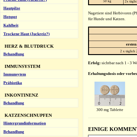
50 kg
2x tägli
Hautpilze
Nagetiere sind Herbivoren (Pf
Hotspot
für Hunde und Katzen.
Kahlheit
Trockene Haut (Juckreiz?)
ersten
HERZ & BLUTDRUCK
2 x täglich 
Behandlung
Erfolg:
sichtbar nach 1 - 3 W
IMMUNSYSTEM
Erhaltungsdosis oder vorbe
Immunsytem
Präbiotika
INKONTINENZ
Behandlung
300 mg Tablette
KATZENSCHNUPFEN
Hintergrundinformation
EINIGE KOMMENTA
Behandlung