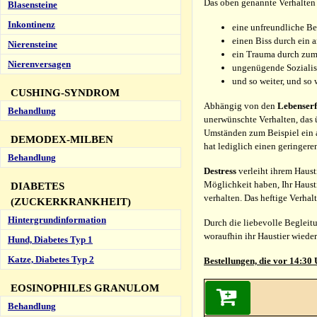
Das oben genannte Verhalten 
Blasensteine
Inkontinenz
eine unfreundliche Be
einen Biss durch ein a
Nierensteine
ein Trauma durch zum
Nierenversagen
ungenügende Sozialisi
und so weiter, und so 
CUSHING-SYNDROM
Abhängig von den
Lebenser
Behandlung
unerwünschte Verhalten, das ü
Umständen zum Beispiel ein ag
DEMODEX-MILBEN
hat lediglich einen geringer
Behandlung
Destress
verleiht ihrem Hausti
Möglichkeit haben, Ihr Haust
DIABETES
verhalten. Das heftige Verhal
(ZUCKERKRANKHEIT)
Hintergrundinformation
Durch die liebevolle Begleit
woraufhin ihr Haustier wieder
Hund, Diabetes Typ 1
Katze, Diabetes Typ 2
Bestellungen, die vor 14:30
EOSINOPHILES GRANULOM
Behandlung