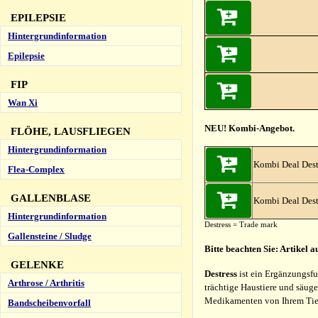
EPILEPSIE
Hintergrundinformation
Epilepsie
FIP
Wan Xi
NEU! Kombi-Angebot.
FLÖHE, LAUSFLIEGEN
Hintergrundinformation
Kombi Deal Dest
Flea-Complex
GALLENBLASE
Kombi Deal Dest
Hintergrundinformation
Destress = Trade mark
Gallensteine / Sludge
Bitte beachten Sie: Artikel
GELENKE
Destress
ist ein Ergänzungsfu
Arthrose / Arthritis
trächtige Haustiere und säu
Medikamenten von Ihrem Tier
Bandscheibenvorfall