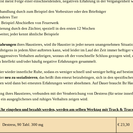
ist meist Folge einer einschneidenden, negativen Erfahrung in der Vergangenheit w
handlung durch zum Beispiel den Vorbesitzer oder den Briefträger
nderes Tier
 Beispiel Abschießen von Feuerwerk
erung durch den Züchter, speziell in den ersten 12 Wochen
weiter, jeder kennt ähnliche Beispiele
fahrungen
ihres Haustieres, wird ihr Haustier in jeder neuen unangenehmen Situat
brigens in jedem Alter auftreten kann, wird leider im Lauf der Zeit immer heftiger 
gressives Verhalten aufzeigen, woraus oft der vorschnelle Schluss gezogen wird, es 
en Intellekt und/oder häufig negative Erfahrungen gesammelt.
er wieder innerliche Ruhe, sodass es weniger schnell und weniger heftig auf bestimmt
ier
neu zu sozialisieren
, das heißt ihm erneut beizubringen, sich in den spezifische
ten wird dann bei erneuten Erfahrungen weiter abnehmen. Auf Dauer braucht Ihr Haus
ung ihres Haustieres, verbunden mit der Verabreichung von Destress (für seine inn
 ein ausgeglichenes und ruhiges Verhalten zeigen wird.
 Uhr eingehen und bezahlt werden, werden am selben Werktag mit Track & Trace
Destress, 90 Tabl. 300 mg
€ 23,30